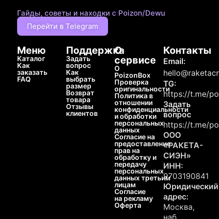
Гайды, советы и находки с Poizon/Dewu
Перейти в Telegram
Меню
Поддержка
О
Контакты
Каталог
Задать
сервисе
Email:
Как
вопрос
О
заказать
Как
hello@raketacn
PoizonBox
FAQ
выбрать
Проверка
TG:
размер
оригинальности
Возврат
https://t.me/p
Политика в
товара
отношении
Задать
Отзывы
конфиденциальности
клиентов
вопрос
и обработки
персональных
https://t.me/p
данных
ООО
Согласие на
предоставление
«РАКЕТА-
прав на
СИЭН»
обработку и
передачу
ИНН:
персональных
9703190841
данных третьим
лицам
Юридический
Согласие
адрес:
на рекламу
Оферта
Москва,
наб.