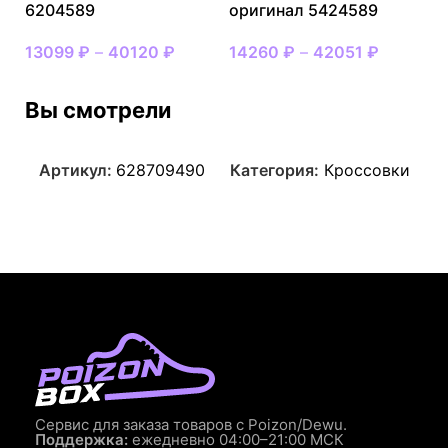
6204589
оригинал 5424589
13099
₽
–
40120
₽
14260
₽
–
42051
₽
Вы смотрели
Артикул:
628709490
Категория:
Кроссовки
Сервис для заказа товаров с Poizon/Dewu.
Поддержка:
ежедневно 04:00–21:00 МСК