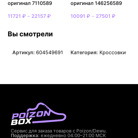
оригинал 7110589
оригинал 146256589
11721
₽
–
22157
₽
10091
₽
–
27501
₽
Вы смотрели
Артикул:
604549691
Категория:
Кроссовки
Сервис для заказа товаров с Poizon/Dewu.
Поддержка:
ежедневно 04:00–21:00 МСК