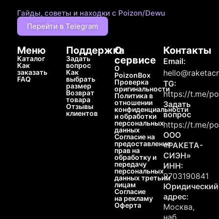
Гайды, советы и находки с Poizon/Dewu
Перейти в Telegram
Меню
Поддержка
О
Контакты
Каталог
Задать
сервисе
Email:
Как
вопрос
О
заказать
Как
hello@raketacn
PoizonBox
FAQ
выбрать
Проверка
TG:
размер
оригинальности
Возврат
https://t.me/p
Политика в
товара
отношении
Задать
Отзывы
конфиденциальности
клиентов
вопрос
и обработки
персональных
https://t.me/p
данных
ООО
Согласие на
предоставление
«РАКЕТА-
прав на
СИЭН»
обработку и
передачу
ИНН:
персональных
9703190841
данных третьим
лицам
Юридический
Согласие
адрес:
на рекламу
Оферта
Москва,
наб.