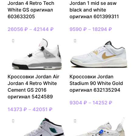
Jordan 4 Retro Tech
Jordan 1 mid se asw
White GS оригинал
black and white
603633205
оригинал 601399311
26056
₽
–
42144
₽
9590
₽
–
18294
₽
Кроссовки Jordan Air
Кроссовки Jordan
Jordan 4 Retro White
Stadium 90 White Gold
Cement GS 2016
оригинал 632135294
оригинал 5424589
9304
₽
–
14252
₽
14373
₽
–
42051
₽