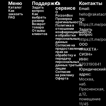
Меню
Поддержка
О
Контакты
Каталог
Задать
сервисе
Email:
Как
вопрос
О
заказать
Как
hello@raketacn
PoizonBox
FAQ
выбрать
Проверка
TG:
размер
оригинальности
Возврат
https://t.me/p
Политика в
товара
отношении
Задать
Отзывы
конфиденциальности
клиентов
вопрос
и обработки
персональных
https://t.me/p
данных
ООО
Согласие на
предоставление
«РАКЕТА-
прав на
СИЭН»
обработку и
передачу
ИНН:
персональных
9703190841
данных третьим
лицам
Юридический
Согласие
адрес:
на рекламу
Оферта
Москва,
наб.
Пресненская,
д.12,
помещение
11/45