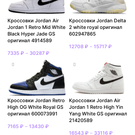
Кроссовки Jordan Air
Кроссовки Jordan Delta
Jordan 1 Retro Mid White
2 white royal оригинал
Black Hyper Jade GS
602947865
оригинал 4914589
12708
₽
–
15717
₽
7335
₽
–
30287
₽
Кроссовки Jordan Retro
Кроссовки Jordan Air
High OG White Royal GS
Jordan 1 Retro High Yin
оригинал 600073991
Yang White GS оригинал
21420589
7165
₽
–
13430
₽
16543
₽
–
33116
₽