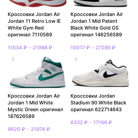
Кроссовки Jordan Air
Кроссовки Jordan Air
Jordan 11 Retro Low IE
Jordan 1 Mid Patent
White Gym Red
Black White Gold GS
оригинал 7110589
оригинал 146256589
11634
₽
–
21988
₽
10017
₽
–
27289
₽
Кроссовки Jordan Air
Кроссовки Jordan
Jordan 1 Mid White
Stadium 90 White Black
Mystic Green оригинал
оригинал 622714643
187626589
6332
₽
–
17166
₽
9620
₽
–
21974
₽