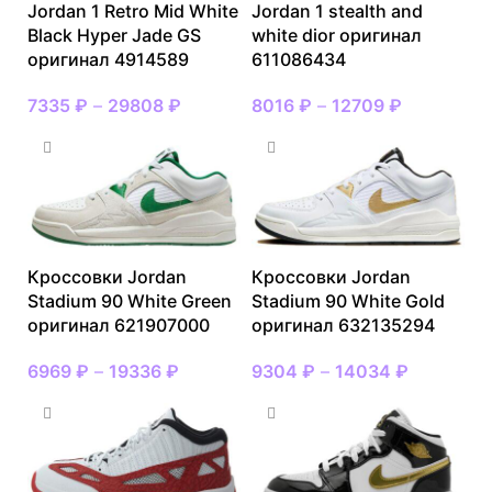
Jordan 1 Retro Mid White
Jordan 1 stealth and
Black Hyper Jade GS
white dior оригинал
оригинал 4914589
611086434
7335
₽
–
29808
₽
8016
₽
–
12709
₽
Кроссовки Jordan
Кроссовки Jordan
Stadium 90 White Green
Stadium 90 White Gold
оригинал 621907000
оригинал 632135294
6969
₽
–
19336
₽
9304
₽
–
14034
₽