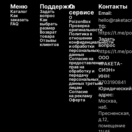
Меню
Поддержка
О
Контакты
Каталог
Задать
сервисе
Email:
Как
вопрос
О
заказать
Как
hello@raketacn
PoizonBox
FAQ
выбрать
Проверка
TG:
размер
оригинальности
Возврат
https://t.me/p
Политика в
товара
отношении
Задать
Отзывы
конфиденциальности
клиентов
вопрос
и обработки
персональных
https://t.me/p
данных
ООО
Согласие на
предоставление
«РАКЕТА-
прав на
СИЭН»
обработку и
передачу
ИНН:
персональных
9703190841
данных третьим
лицам
Юридический
Согласие
адрес:
на рекламу
Оферта
Москва,
наб.
Пресненская,
д.12,
помещение
11/45