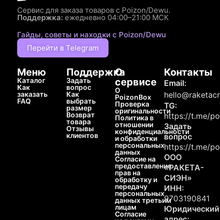
Сервис для заказа товаров с Poizon/Dewu.
Поддержка:
ежедневно 04:00–21:00 МСК
Гайды, советы и находки с Poizon/Dewu
Перейти в Telegram
Меню
Поддержка
О
Контакты
Каталог
Задать
сервисе
Email:
Как
вопрос
О
заказать
Как
hello@raketacn
PoizonBox
FAQ
выбрать
Проверка
TG:
размер
оригинальности
Возврат
https://t.me/p
Политика в
товара
отношении
Задать
Отзывы
конфиденциальности
клиентов
вопрос
и обработки
персональных
https://t.me/p
данных
ООО
Согласие на
предоставление
«РАКЕТА-
прав на
СИЭН»
обработку и
передачу
ИНН:
персональных
9703190841
данных третьим
лицам
Юридический
Согласие
адрес: