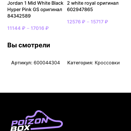
Jordan 1 Mid White Black
2 white royal оригинал
Hyper Pink GS оригинал
602947865
84342589
12576
₽
–
15717
₽
11144
₽
–
17016
₽
Вы смотрели
Артикул:
600044304
Категория:
Кроссовки