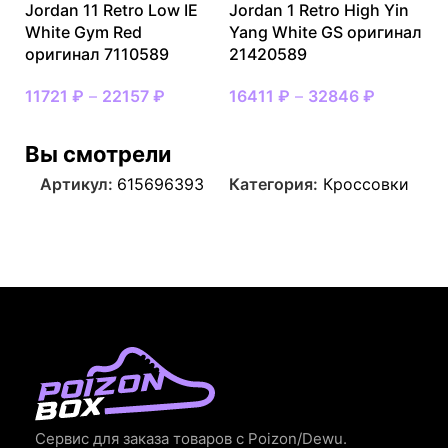
Jordan 11 Retro Low IE
Jordan 1 Retro High Yin
White Gym Red
Yang White GS оригинал
оригинал 7110589
21420589
11721
₽
–
22157
₽
16411
₽
–
32846
₽
Вы смотрели
Артикул:
615696393
Категория:
Кроссовки
Сервис для заказа товаров с Poizon/Dewu.