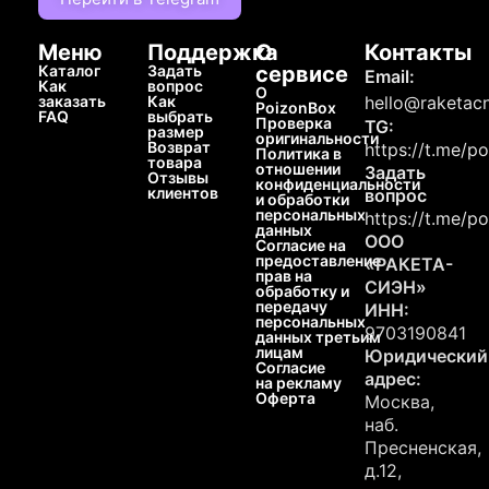
Меню
Поддержка
О
Контакты
Каталог
Задать
сервисе
Email:
Как
вопрос
О
заказать
Как
hello@raketacn
PoizonBox
FAQ
выбрать
Проверка
TG:
размер
оригинальности
Возврат
https://t.me/p
Политика в
товара
отношении
Задать
Отзывы
конфиденциальности
клиентов
вопрос
и обработки
персональных
https://t.me/p
данных
ООО
Согласие на
предоставление
«РАКЕТА-
прав на
СИЭН»
обработку и
передачу
ИНН:
персональных
9703190841
данных третьим
лицам
Юридический
Согласие
адрес:
на рекламу
Оферта
Москва,
наб.
Пресненская,
д.12,