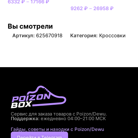
6332
₽
–
17166
₽
9262
₽
–
26958
₽
Вы смотрели
Артикул:
625670918
Категория:
Кроссовки
Сервис для заказа товаров с Poizon/Dewu.
Поддержка:
ежедневно 04:00–21:00 МСК
Гайды, советы и находки с Poizon/Dewu
Перейти в Telegram