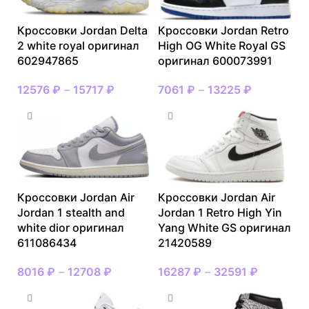
Кроссовки Jordan Delta
Кроссовки Jordan Retro
2 white royal оригинал
High OG White Royal GS
602947865
оригинал 600073991
12576
₽
–
15717
₽
7061
₽
–
13225
₽
Кроссовки Jordan Air
Кроссовки Jordan Air
Jordan 1 stealth and
Jordan 1 Retro High Yin
white dior оригинал
Yang White GS оригинал
611086434
21420589
8016
₽
–
12708
₽
16287
₽
–
32591
₽