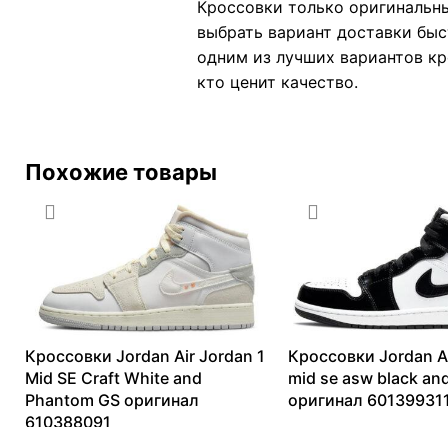
Кроссовки только оригинальны
выбрать вариант доставки быс
одним из лучших вариантов кро
кто ценит качество.
Похожие товары
Кроссовки Jordan Air Jordan 1
Кроссовки Jordan Ai
Mid SE Craft White and
mid se asw black an
Phantom GS оригинал
оригинал 60139931
610388091
9448
₽
–
18011
₽