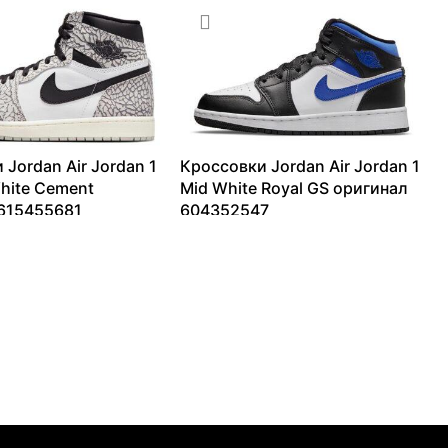
 Jordan Air Jordan 1
Кроссовки Jordan Air Jordan 1
hite Cement
Mid White Royal GS оригинал
615455681
604352547
6199
₽
6213
₽
–
13889
₽