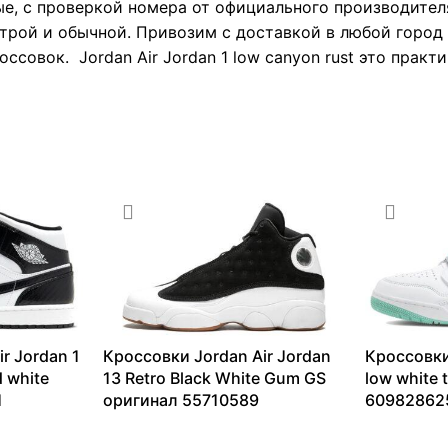
е, с проверкой номера от официального производител
трой и обычной. Привозим с доставкой в любой город Р
ссовок. Jordan Air Jordan 1 low canyon rust это практ
r Jordan 1
Кроссовки Jordan Air Jordan
Кроссовки
d white
13 Retro Black White Gum GS
low white 
1
оригинал 55710589
60982862
6478
₽
–
20106
₽
9262
₽
–