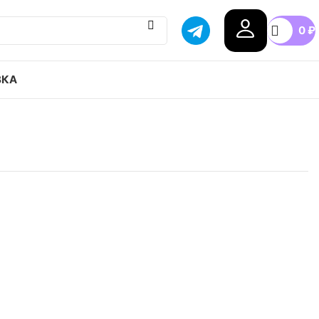
0
₽
ВКА
 Air Jordan 1 low canyon rust привозим с
тавка в любой город России, доступные цены.
n
.5
37.5
38
38.5
39
40
+5