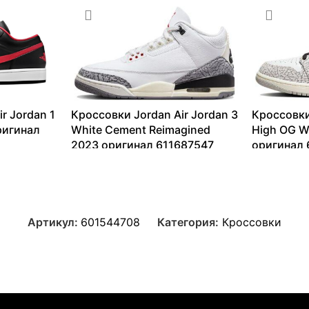
r Jordan 1
Кроссовки Jordan Air Jordan 3
Кроссовки
ригинал
White Cement Reimagined
High OG W
2023 оригинал 611687547
оригинал 
13099
₽
–
64713
₽
9183
₽
–
3
Артикул:
601544708
Категория:
Кроссовки