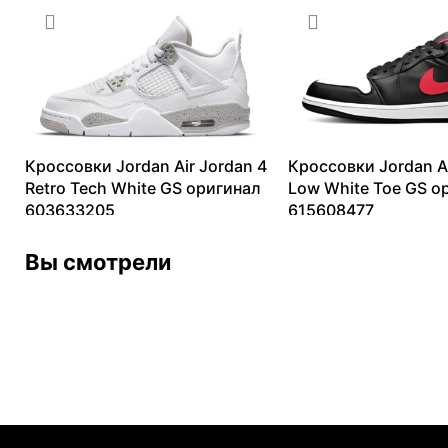
4344
₽
–
7499
₽
Кроссовки Jordan Air Jordan 4
Кроссовки Jordan Ai
Retro Tech White GS оригинал
Low White Toe GS о
603633205
615608477
25647
₽
–
41475
₽
9365
₽
–
13099
₽
Вы смотрели