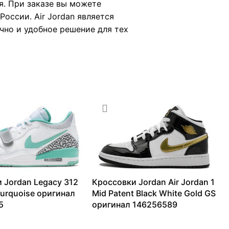
я. При заказе вы можете
оссии. Air Jordan является
ично и удобное решение для тех
 Jordan Legacy 312
Кроссовки Jordan Air Jordan 1
turquoise оригинал
Mid Patent Black White Gold GS
5
оригинал 146256589
26959
₽
10018
₽
–
27291
₽