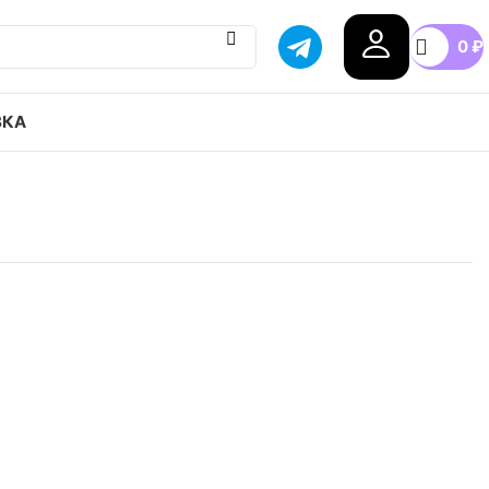
0
₽
ВКА
 Air Jordan 1 low chicago привозим с гарантией
бой город России, доступные цены.
n
42
42.5
43
44
44.5
+3