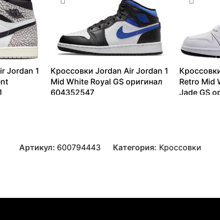
r Jordan 1
Кроссовки Jordan Air Jordan 1
Кроссовки
nt
Mid White Royal GS оригинал
Retro Mid 
1
604352547
Jade GS о
6256
₽
–
13993
₽
7335
₽
–
Артикул:
600794443
Категория:
Кроссовки