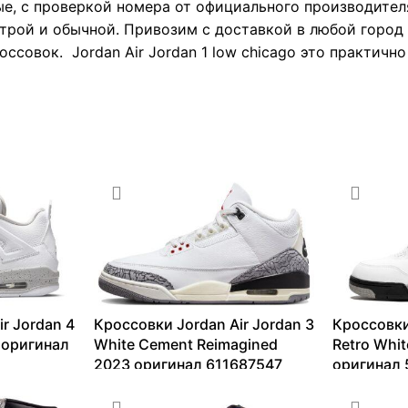
е, с проверкой номера от официального производител
трой и обычной. Привозим с доставкой в любой город Р
ссовок. Jordan Air Jordan 1 low chicago это практичн
r Jordan 4
Кроссовки Jordan Air Jordan 3
Кроссовки
 оригинал
White Cement Reimagined
Retro Whi
2023 оригинал 611687547
оригинал
13099
₽
–
65222
₽
14260
₽