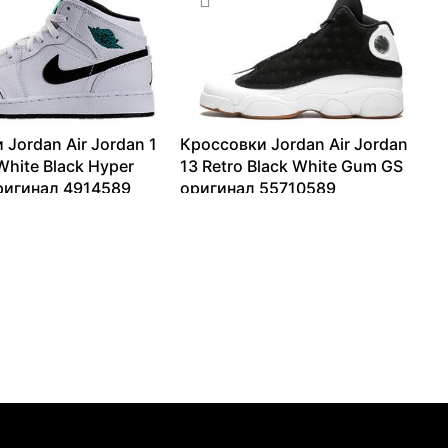
 Jordan Air Jordan 1
Кроссовки Jordan Air Jordan
White Black Hyper
13 Retro Black White Gum GS
ригинал 4914589
оригинал 55710589
30040
₽
6523
₽
–
20106
₽