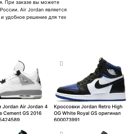
я. При заказе вы можете
оссии. Air Jordan является
о и удобное решение для тех
 Jordan Air Jordan 4
Кроссовки Jordan Retro High
te Cement GS 2016
OG White Royal GS оригинал
 5424589
600073991
–
42051
₽
7111
₽
–
13325
₽