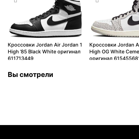
Кроссовки Jordan Air Jordan 1
Кроссовки Jordan Ai
High ’85 Black White оригинал
High OG White Ceme
611713449
оригинал 61545568
16278
₽
–
28971
₽
9249
₽
–
36199
₽
Вы смотрели