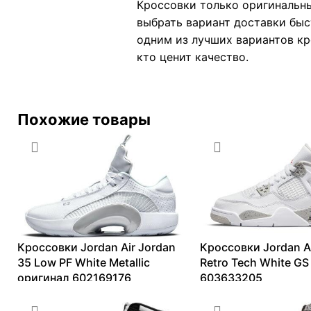
Кроссовки только оригинальны
выбрать вариант доставки быс
одним из лучших вариантов кро
кто ценит качество.
Похожие товары
Кроссовки Jordan Air Jordan
Кроссовки Jordan Ai
35 Low PF White Metallic
Retro Tech White GS
оригинал 602169176
603633205
5842
₽
–
18816
₽
25845
₽
–
41799
₽