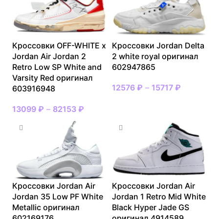
Кроссовки OFF-WHITE x
Кроссовки Jordan Delta
Jordan Air Jordan 2
2 white royal оригинал
Retro Low SP White and
602947865
Varsity Red оригинал
12576
₽
–
15717
₽
603916948
13099
₽
–
82153
₽
Кроссовки Jordan Air
Кроссовки Jordan Air
Jordan 35 Low PF White
Jordan 1 Retro Mid White
Metallic оригинал
Black Hyper Jade GS
602169176
оригинал 4914589