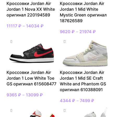
Кроссовки Jordan Air
Кроссовки Jordan Air
Jordan 1 Nova XX White
Jordan 1 Mid White
оригинал 220194589
Mystic Green оригинал
187626589
11117
₽
–
14034
₽
9620
₽
–
21974
₽
Кроссовки Jordan Air
Кроссовки Jordan Air
Jordan 1 Low White Toe
Jordan 1 Mid SE Craft
GS оригинал 615608477
White and Phantom GS
оригинал 610388091
9365
₽
–
13099
₽
4344
₽
–
7499
₽