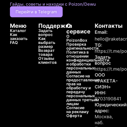
Гайды, советы и находки с Poizon/Dewu
Перейти в Telegram
Меню
Поддержка
О
Контакты
Каталог
Задать
сервисе
Email:
Как
вопрос
О
заказать
Как
hello@raketacn
PoizonBox
FAQ
выбрать
Проверка
TG:
размер
оригинальности
Возврат
https://t.me/p
Политика в
товара
отношении
Задать
Отзывы
конфиденциальности
клиентов
вопрос
и обработки
персональных
https://t.me/p
данных
ООО
Согласие на
предоставление
«РАКЕТА-
прав на
СИЭН»
обработку и
передачу
ИНН:
персональных
9703190841
данных третьим
лицам
Юридический
Согласие
адрес:
на рекламу
Оферта
Москва,
наб.