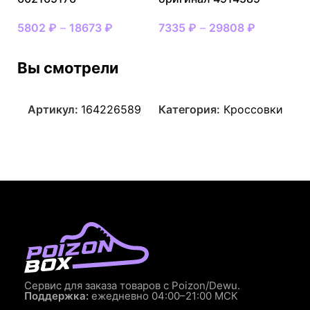
5802
₽
–
18673
₽
7335
₽
–
29808
₽
Вы смотрели
Артикул:
164226589
Категория:
Кроссовки
Сервис для заказа товаров с Poizon/Dewu.
Поддержка:
ежедневно 04:00–21:00 МСК