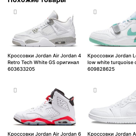
Кроссовки Jordan Air Jordan 4
Кроссовки Jordan L
Retro Tech White GS оригинал
low white turquoise
603633205
609828625
25647
₽
–
41475
₽
9262
₽
–
26959
₽
Кроссовки Jordan Air Jordan 6
Кроссовки Jordan Ai