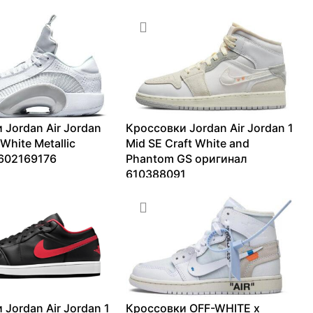
 Jordan Air Jordan
Кроссовки Jordan Air Jordan 1
White Metallic
Mid SE Craft White and
602169176
Phantom GS оригинал
610388091
18674
₽
4344
₽
–
7499
₽
 Jordan Air Jordan 1
Кроссовки OFF-WHITE x