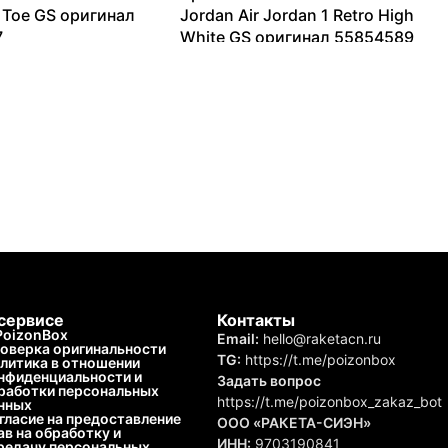
 Toe GS оригинал
Jordan Air Jordan 1 Retro High
7
White GS оригинал 55854589
13099
₽
13099
₽
–
212877
₽
сервисе
Контакты
PoizonBox
Email:
hello@raketacn.ru
оверка оригинальности
TG:
https://t.me/poizonbox
литика в отношении
нфиденциальности и
Задать вопрос
работки персональных
https://t.me/poizonbox_zakaz_bot
нных
гласие на предоставление
ООО «РАКЕТА-СИЭН»
ав на обработку и
ИНН:
9703190841
редачу персональных