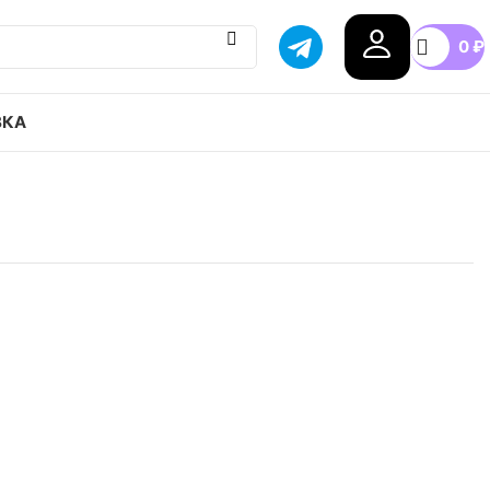
0
₽
ВКА
 Air Jordan 1 low GS привозим с гарантией
бой город России, доступные цены.
n
.5
37.5
38
38.5
39
40