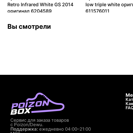
Retro Infrared White GS 2014
low triple white ори
оригинал 6204589
611576011
13099
₽
–
40120
₽
8997
₽
–
13658
₽
Вы смотрели
Ме
Кат
Как
FA
Сервис для заказа товаров
с Poizon/Dewu.
Поддержка:
ежедневно 04:00–21:00