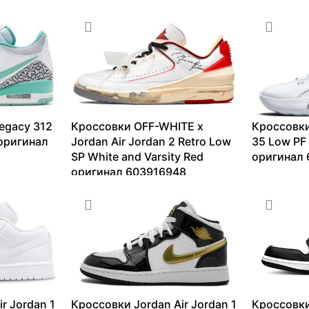
egacy 312
Кроссовки OFF-WHITE x
Кроссовки
 оригинал
Jordan Air Jordan 2 Retro Low
35 Low PF 
SP White and Varsity Red
оригинал 
оригинал 603916948
5802
₽
–
13099
₽
–
82158
₽
r Jordan 1
Кроссовки Jordan Air Jordan 1
Кроссовки