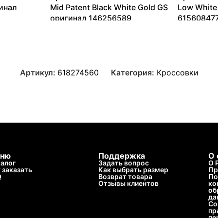
гинал
Mid Patent Black White Gold GS
Low White
оригинал 146256589
61560847
10018
₽
–
27291
₽
9365
₽
–
Артикул:
618274560
Категория:
Кроссовки
ню
Поддержка
О 
алог
Задать вопрос
О 
 заказать
Как выбрать размер
Пр
Q
Возврат товара
По
Отзывы клиентов
ко
об
да
Со
пр
пе