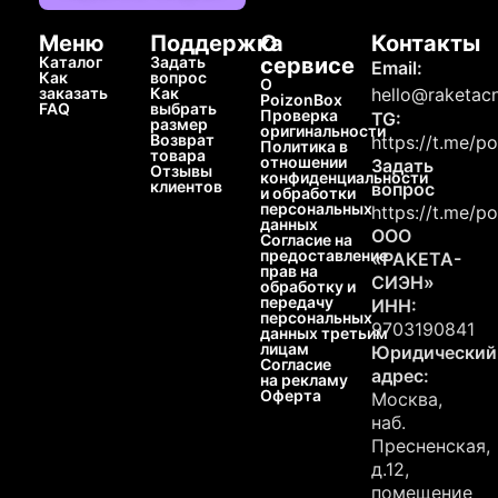
Меню
Поддержка
О
Контакты
Каталог
Задать
сервисе
Email:
Как
вопрос
О
заказать
Как
hello@raketacn
PoizonBox
FAQ
выбрать
Проверка
TG:
размер
оригинальности
Возврат
https://t.me/p
Политика в
товара
отношении
Задать
Отзывы
конфиденциальности
клиентов
вопрос
и обработки
персональных
https://t.me/p
данных
ООО
Согласие на
предоставление
«РАКЕТА-
прав на
СИЭН»
обработку и
передачу
ИНН:
персональных
9703190841
данных третьим
лицам
Юридический
Согласие
адрес:
на рекламу
Оферта
Москва,
наб.
Пресненская,
д.12,
помещение