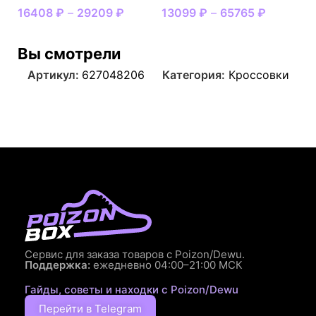
16408
₽
–
29209
₽
13099
₽
–
65765
₽
Вы смотрели
Артикул:
627048206
Категория:
Кроссовки
Сервис для заказа товаров с Poizon/Dewu.
Поддержка:
ежедневно 04:00–21:00 МСК
Гайды, советы и находки с Poizon/Dewu
Перейти в Telegram