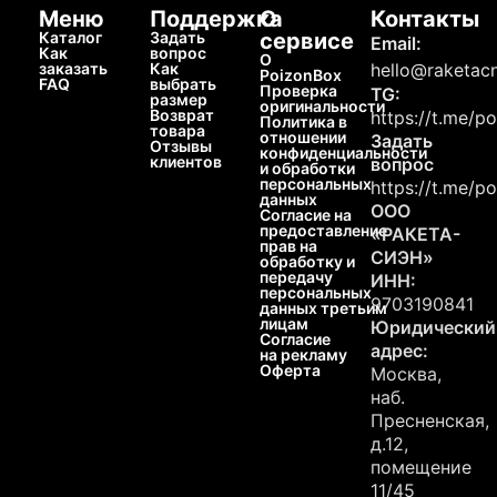
Меню
Поддержка
О
Контакты
Каталог
Задать
сервисе
Email:
Как
вопрос
О
заказать
Как
hello@raketacn
PoizonBox
FAQ
выбрать
Проверка
TG:
размер
оригинальности
Возврат
https://t.me/p
Политика в
товара
отношении
Задать
Отзывы
конфиденциальности
клиентов
вопрос
и обработки
персональных
https://t.me/p
данных
ООО
Согласие на
предоставление
«РАКЕТА-
прав на
СИЭН»
обработку и
передачу
ИНН:
персональных
9703190841
данных третьим
лицам
Юридический
Согласие
адрес:
на рекламу
Оферта
Москва,
наб.
Пресненская,
д.12,
помещение
11/45