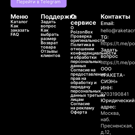
Перейти в Telegram
Меню
Поддержка
О
Контакты
Каталог
Задать
сервисе
Email:
Как
вопрос
О
заказать
Как
hello@raketacn
PoizonBox
FAQ
выбрать
Проверка
TG:
размер
оригинальности
Возврат
https://t.me/p
Политика в
товара
отношении
Задать
Отзывы
конфиденциальности
клиентов
вопрос
и обработки
персональных
https://t.me/p
данных
ООО
Согласие на
предоставление
«РАКЕТА-
прав на
СИЭН»
обработку и
передачу
ИНН:
персональных
9703190841
данных третьим
лицам
Юридический
Согласие
адрес:
на рекламу
Оферта
Москва,
наб.
Пресненская,
д.12,