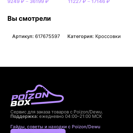
9249
₽
–
36199
₽
11227
₽
–
17146
₽
Вы смотрели
Артикул:
617675597
Категория:
Кроссовки
Сервис для заказа товаров с Poizon/Dewu.
Поддержка:
ежедневно 04:00–21:00 МСК
Гайды, советы и находки с Poizon/Dewu