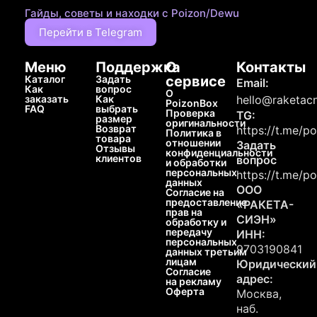
Гайды, советы и находки с Poizon/Dewu
Перейти в Telegram
Меню
Поддержка
О
Контакты
Каталог
Задать
сервисе
Email:
Как
вопрос
О
заказать
Как
hello@raketacn
PoizonBox
FAQ
выбрать
Проверка
TG:
размер
оригинальности
Возврат
https://t.me/p
Политика в
товара
отношении
Задать
Отзывы
конфиденциальности
клиентов
вопрос
и обработки
персональных
https://t.me/p
данных
ООО
Согласие на
предоставление
«РАКЕТА-
прав на
СИЭН»
обработку и
передачу
ИНН:
персональных
9703190841
данных третьим
лицам
Юридический
Согласие
адрес:
на рекламу
Оферта
Москва,
наб.