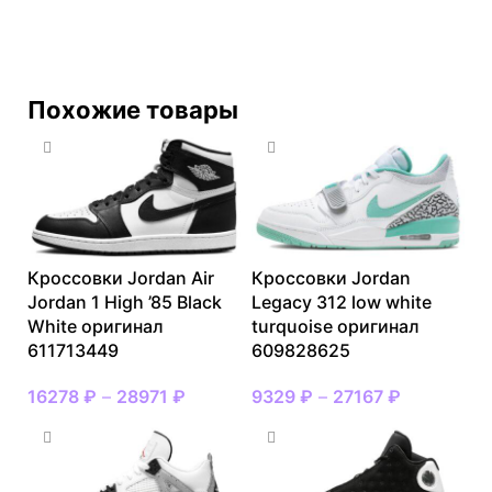
Похожие товары
Кроссовки Jordan Air
Кроссовки Jordan
Jordan 1 High ’85 Black
Legacy 312 low white
White оригинал
turquoise оригинал
611713449
609828625
16278
₽
–
28971
₽
9329
₽
–
27167
₽