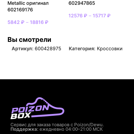
Metallic оригинал
602947865
602169176
12576
₽
–
15717
₽
5842
₽
–
18816
₽
Вы смотрели
Артикул:
600428975
Категория:
Кроссовки
Сервис для заказа товаров с Poizon/Dewu.
Поддержка:
ежедневно 04:00–21:00 МСК