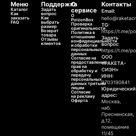
Меню
Поддержка
О
Контакты
Каталог
Задать
сервисе
Email:
Как
вопрос
О
заказать
Как
hello@raketacn
PoizonBox
FAQ
выбрать
Проверка
TG:
размер
оригинальности
Возврат
https://t.me/p
Политика в
товара
отношении
Задать
Отзывы
конфиденциальности
клиентов
вопрос
и обработки
персональных
https://t.me/p
данных
ООО
Согласие на
предоставление
«РАКЕТА-
прав на
СИЭН»
обработку и
передачу
ИНН:
персональных
9703190841
данных третьим
лицам
Юридический
Согласие
адрес:
на рекламу
Оферта
Москва,
наб.
Пресненская,
д.12,
помещение
11/45