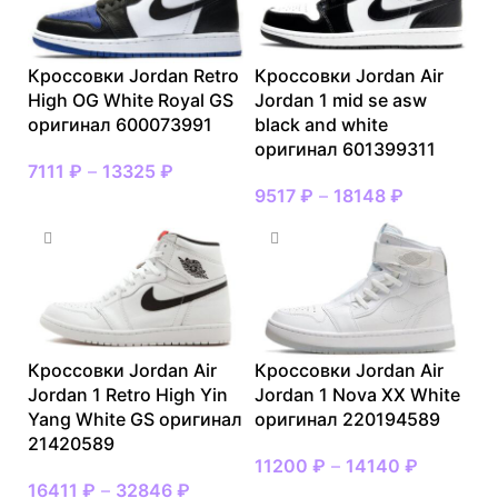
Кроссовки Jordan Retro
Кроссовки Jordan Air
High OG White Royal GS
Jordan 1 mid se asw
оригинал 600073991
black and white
оригинал 601399311
7111
₽
–
13325
₽
9517
₽
–
18148
₽
Кроссовки Jordan Air
Кроссовки Jordan Air
Jordan 1 Retro High Yin
Jordan 1 Nova XX White
Yang White GS оригинал
оригинал 220194589
21420589
11200
₽
–
14140
₽
16411
₽
–
32846
₽