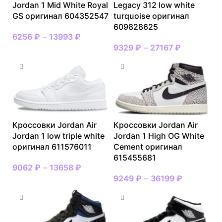
Jordan 1 Mid White Royal
Legacy 312 low white
GS оригинал 604352547
turquoise оригинал
609828625
6256
₽
–
13993
₽
9329
₽
–
27167
₽
Кроссовки Jordan Air
Кроссовки Jordan Air
Jordan 1 low triple white
Jordan 1 High OG White
оригинал 611576011
Cement оригинал
615455681
9062
₽
–
13658
₽
9249
₽
–
36199
₽