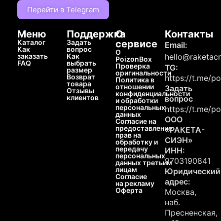
Перейти в Telegram
Меню
Поддержка
О
Контакты
Каталог
Задать
сервисе
Email:
Как
вопрос
О
заказать
Как
hello@raketacn
PoizonBox
FAQ
выбрать
Проверка
TG:
размер
оригинальности
Возврат
https://t.me/p
Политика в
товара
отношении
Задать
Отзывы
конфиденциальности
клиентов
вопрос
и обработки
персональных
https://t.me/p
данных
ООО
Согласие на
предоставление
«РАКЕТА-
прав на
СИЭН»
обработку и
передачу
ИНН:
персональных
9703190841
данных третьим
лицам
Юридический
Согласие
адрес:
на рекламу
Оферта
Москва,
наб.
Пресненская,