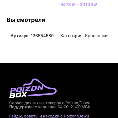
6478
₽
–
20106
₽
Вы смотрели
Артикул:
136554589
Категория:
Кроссовки
Сервис для заказа товаров с Poizon/Dewu.
Поддержка:
ежедневно 04:00–21:00 МСК
Гайды, советы и находки с Poizon/Dewu