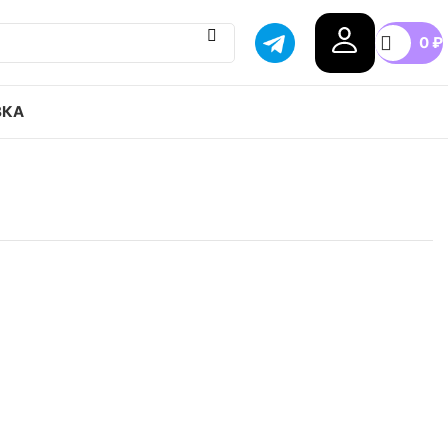
0
₽
ВКА
 Air Jordan 1 Mid Noble Red привозим с гарантией
бой город России, доступные цены.
n
.5
37.5
38
38.5
39
40
+7