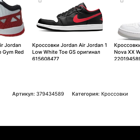
ir Jordan
Кроссовки Jordan Air Jordan 1
Кроссовки
te Gym Red
Low White Toe GS оригинал
Nova XX W
615608477
22019458
9365
₽
–
13099
₽
11200
₽
–
Артикул:
379434589
Категория:
Кроссовки