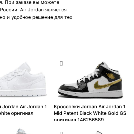
я. При заказе вы можете
оссии. Air Jordan является
чно и удобное решение для тех
 Jordan Air Jordan 1
Кроссовки Jordan Air Jordan 1
 white оригинал
Mid Patent Black White Gold GS
оригинал 146256589
13658
₽
10091
₽
–
27501
₽