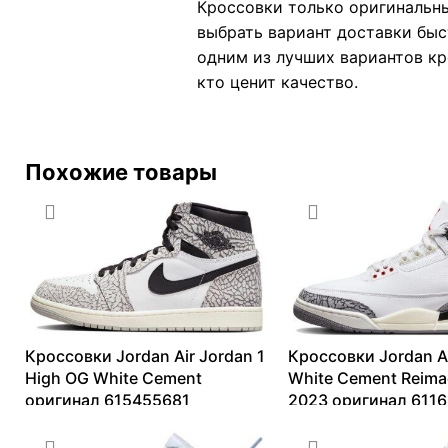
Кроссовки только оригинальны
выбрать вариант доставки быс
одним из лучших вариантов кро
кто ценит качество.
Похожие товары
Кроссовки Jordan Air Jordan 1
Кроссовки Jordan Ai
High OG White Cement
White Cement Reima
оригинал 615455681
2023 оригинал 611
9249
₽
–
36199
₽
13099
₽
–
65222
₽