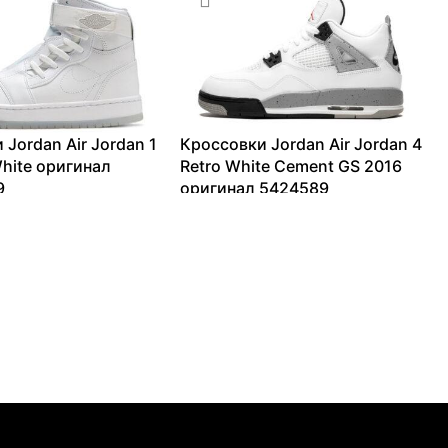
 Jordan Air Jordan 1
Кроссовки Jordan Air Jordan 4
hite оригинал
Retro White Cement GS 2016
9
оригинал 5424589
14140
₽
14260
₽
–
42051
₽