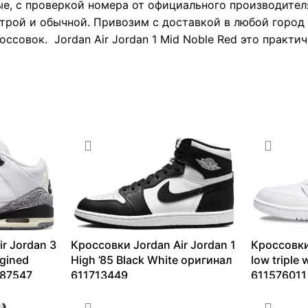
е, с проверкой номера от официального производител
трой и обычной. Привозим с доставкой в любой город Р
ссовок. Jordan Air Jordan 1 Mid Noble Red это практи
r Jordan 3
Кроссовки Jordan Air Jordan 1
Кроссовки
gined
High ’85 Black White оригинал
low triple
687547
611713449
611576011
16278
₽
–
28971
₽
9062
₽
–