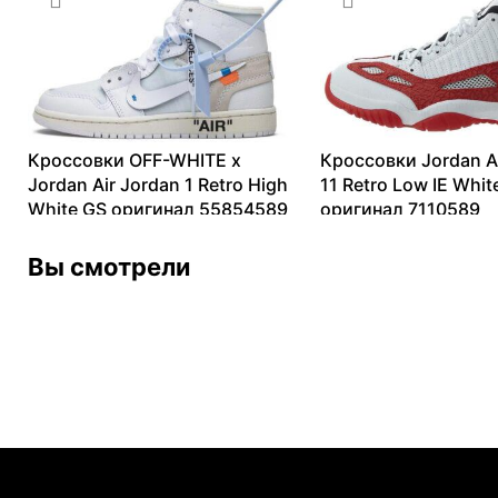
Кроссовки OFF-WHITE x
Кроссовки Jordan A
Jordan Air Jordan 1 Retro High
11 Retro Low IE Whi
White GS оригинал 55854589
оригинал 7110589
13099
₽
–
214566
₽
11721
₽
–
22157
₽
Вы смотрели