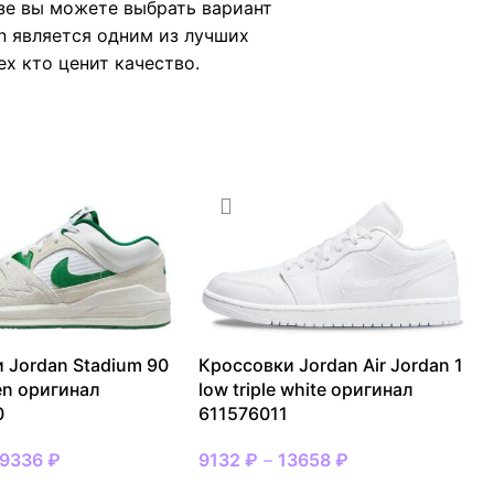
зе вы можете выбрать вариант
n является одним из лучших
ех кто ценит качество.
 Jordan Stadium 90
Кроссовки Jordan Air Jordan 1
en оригинал
low triple white оригинал
0
611576011
19336
₽
9132
₽
–
13658
₽