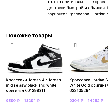
только оригинальные, с прове
доставки быстрой и обычной. 
вариантов кроссовок. Jordan A
Похожие товары
Кроссовки Jordan Air Jordan 1
Кроссовки Jordan S
mid se asw black and white
White Gold оригина
оригинал 601399311
632135294
9590
₽
–
18294
₽
9304
₽
–
14252
₽