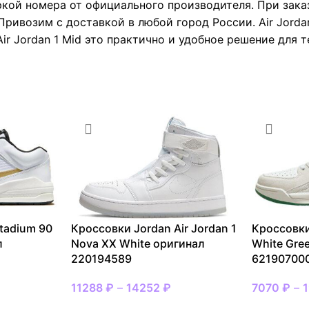
ркой номера от официального производителя. При зака
Привозим с доставкой в любой город России. Air Jorda
ir Jordan 1 Mid это практично и удобное решение для т
tadium 90
Кроссовки Jordan Air Jordan 1
Кроссовки
л
Nova XX White оригинал
White Gre
220194589
62190700
11288
₽
–
14252
₽
7070
₽
–