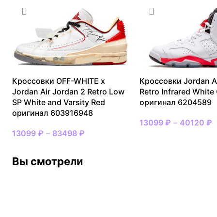
Кроссовки OFF-WHITE x
Кроссовки Jordan Ai
Jordan Air Jordan 2 Retro Low
Retro Infrared White
SP White and Varsity Red
оригинал 6204589
оригинал 603916948
13099
₽
–
40120
₽
13099
₽
–
83498
₽
Вы смотрели