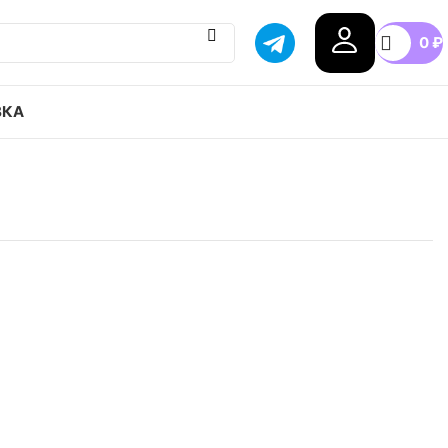
0
₽
ВКА
 Air Jordan 1 Mid привозим с гарантией оригинала,
оссии, доступные цены.
n
42
42.5
43
44
44.5
+5