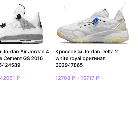
 Jordan Air Jordan 4
Кроссовки Jordan Delta 2
te Cement GS 2016
white royal оригинал
 5424589
602947865
42051
₽
12708
₽
–
15717
₽