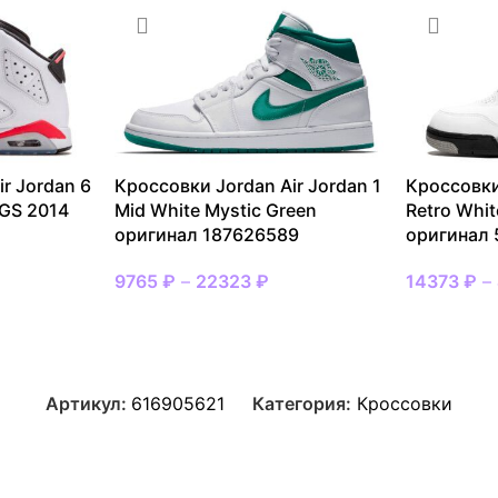
r Jordan 6
Кроссовки Jordan Air Jordan 1
Кроссовки
 GS 2014
Mid White Mystic Green
Retro Whi
оригинал 187626589
оригинал
9765
₽
–
22323
₽
14373
₽
–
Артикул:
616905621
Категория:
Кроссовки