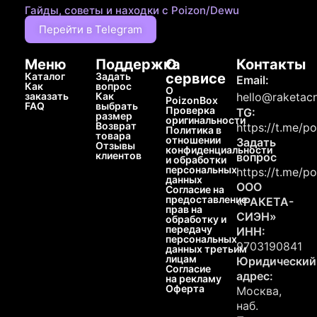
Гайды, советы и находки с Poizon/Dewu
Перейти в Telegram
Меню
Поддержка
О
Контакты
Каталог
Задать
сервисе
Email:
Как
вопрос
О
заказать
Как
hello@raketacn
PoizonBox
FAQ
выбрать
Проверка
TG:
размер
оригинальности
Возврат
https://t.me/p
Политика в
товара
отношении
Задать
Отзывы
конфиденциальности
клиентов
вопрос
и обработки
персональных
https://t.me/p
данных
ООО
Согласие на
предоставление
«РАКЕТА-
прав на
СИЭН»
обработку и
передачу
ИНН:
персональных
9703190841
данных третьим
лицам
Юридический
Согласие
адрес:
на рекламу
Оферта
Москва,
наб.