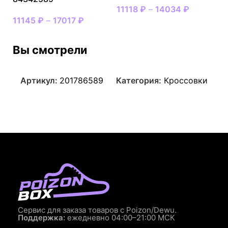
11118
₽
–
14034
₽
11145
₽
–
17017
₽
Вы смотрели
Артикул:
201786589
Категория:
Кроссовки
Сервис для заказа товаров с Poizon/Dewu.
Поддержка:
ежедневно 04:00–21:00 МСК