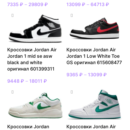
7335
₽
–
29809
₽
13099
₽
–
64713
₽
Кроссовки Jordan Air
Кроссовки Jordan Air
Jordan 1 mid se asw
Jordan 1 Low White Toe
black and white
GS оригинал 615608477
оригинал 601399311
9365
₽
–
13099
₽
9448
₽
–
18011
₽
Кроссовки Jordan
Кроссовки Jordan Air