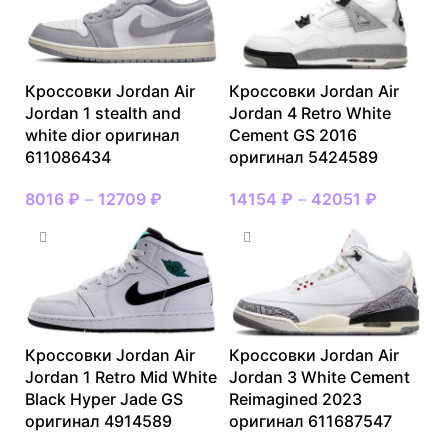
Кроссовки Jordan Air
Кроссовки Jordan Air
Jordan 1 stealth and
Jordan 4 Retro White
white dior оригинал
Cement GS 2016
611086434
оригинал 5424589
8016
₽
–
12709
₽
14154
₽
–
42051
₽
Кроссовки Jordan Air
Кроссовки Jordan Air
Jordan 1 Retro Mid White
Jordan 3 White Cement
Black Hyper Jade GS
Reimagined 2023
оригинал 4914589
оригинал 611687547