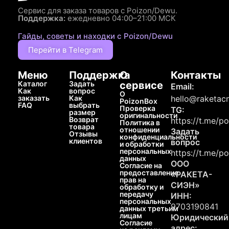
Сервис для заказа товаров с Poizon/Dewu.
Поддержка:
ежедневно 04:00–21:00 МСК
Гайды, советы и находки с Poizon/Dewu
Перейти в Telegram
Меню
Поддержка
О
Контакты
Каталог
Задать
сервисе
Email:
Как
вопрос
О
заказать
Как
hello@raketacn
PoizonBox
FAQ
выбрать
Проверка
TG:
размер
оригинальности
Возврат
https://t.me/p
Политика в
товара
отношении
Задать
Отзывы
конфиденциальности
клиентов
вопрос
и обработки
персональных
https://t.me/p
данных
ООО
Согласие на
предоставление
«РАКЕТА-
прав на
СИЭН»
обработку и
передачу
ИНН:
персональных
9703190841
данных третьим
лицам
Юридический
Согласие
адрес: