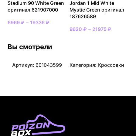
Stadium 90 White Green
Jordan 1 Mid White
оригинал 621907000
Mystic Green оригинал
187626589
6969
₽
–
19336
₽
9620
₽
–
21975
₽
Вы смотрели
Артикул:
601043599
Категория:
Кроссовки