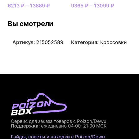
6213
₽
–
13889
₽
9365
₽
–
13099
₽
Вы смотрели
Артикул:
215052589
Категория:
Кроссовки
Сервис для заказа товаров с Poizon/Dewu.
Поддержка:
ежедневно 04:00–21:00 МСК
Гайды, советы и находки с Poizon/Dewu