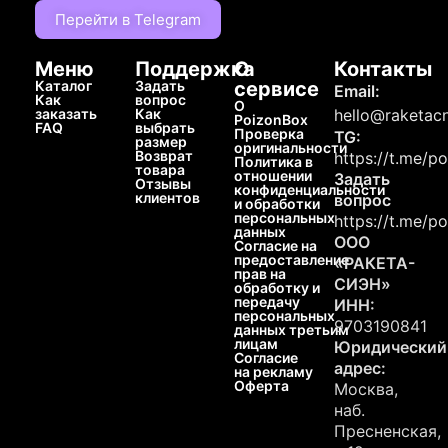
Перейти в Telegram
Меню
Поддержка
О
Контакты
Каталог
Задать
сервисе
Email:
Как
вопрос
О
заказать
Как
hello@raketacn
PoizonBox
FAQ
выбрать
Проверка
TG:
размер
оригинальности
Возврат
https://t.me/p
Политика в
товара
отношении
Задать
Отзывы
конфиденциальности
клиентов
вопрос
и обработки
персональных
https://t.me/p
данных
ООО
Согласие на
предоставление
«РАКЕТА-
прав на
СИЭН»
обработку и
передачу
ИНН:
персональных
9703190841
данных третьим
лицам
Юридический
Согласие
адрес:
на рекламу
Оферта
Москва,
наб.
Пресненская,