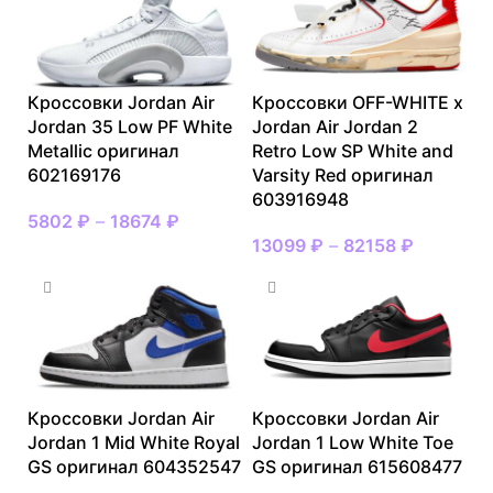
Кроссовки Jordan Air
Кроссовки OFF-WHITE x
Jordan 35 Low PF White
Jordan Air Jordan 2
Metallic оригинал
Retro Low SP White and
602169176
Varsity Red оригинал
603916948
5802
₽
–
18674
₽
13099
₽
–
82158
₽
Кроссовки Jordan Air
Кроссовки Jordan Air
Jordan 1 Mid White Royal
Jordan 1 Low White Toe
GS оригинал 604352547
GS оригинал 615608477