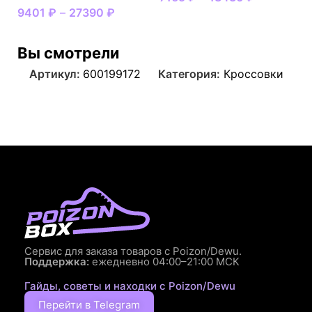
9401
₽
–
27390
₽
Вы смотрели
Артикул:
600199172
Категория:
Кроссовки
Сервис для заказа товаров с Poizon/Dewu.
Поддержка:
ежедневно 04:00–21:00 МСК
Гайды, советы и находки с Poizon/Dewu
Перейти в Telegram