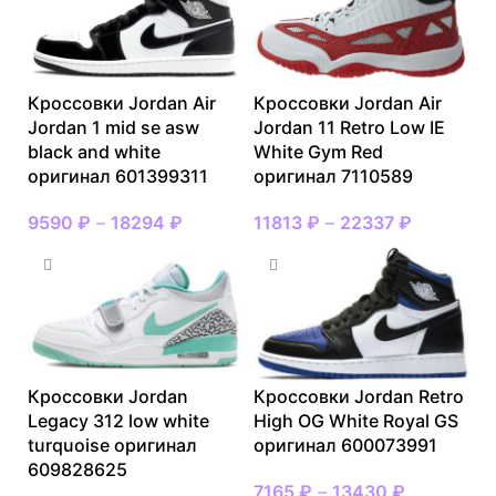
Кроссовки Jordan Air
Кроссовки Jordan Air
Jordan 1 mid se asw
Jordan 11 Retro Low IE
black and white
White Gym Red
оригинал 601399311
оригинал 7110589
9590
₽
–
18294
₽
11813
₽
–
22337
₽
Кроссовки Jordan
Кроссовки Jordan Retro
Legacy 312 low white
High OG White Royal GS
turquoise оригинал
оригинал 600073991
609828625
7165
₽
–
13430
₽