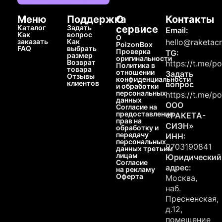
Меню
Поддержка
О
Контакты
Каталог
Задать
сервисе
Email:
Как
вопрос
О
заказать
Как
hello@raketacn
PoizonBox
FAQ
выбрать
Проверка
TG:
размер
оригинальности
Возврат
https://t.me/p
Политика в
товара
отношении
Задать
Отзывы
конфиденциальности
клиентов
вопрос
и обработки
персональных
https://t.me/p
данных
ООО
Согласие на
предоставление
«РАКЕТА-
прав на
СИЭН»
обработку и
передачу
ИНН:
персональных
9703190841
данных третьим
лицам
Юридический
Согласие
адрес:
на рекламу
Оферта
Москва,
наб.
Пресненская,
д.12,
помещение