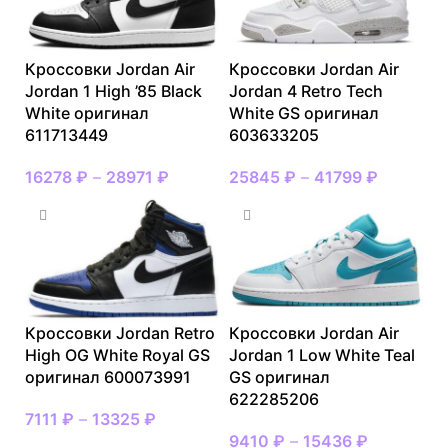
Кроссовки Jordan Air
Кроссовки Jordan Air
Jordan 1 High ’85 Black
Jordan 4 Retro Tech
White оригинал
White GS оригинал
611713449
603633205
16278
₽
–
28971
₽
25845
₽
–
41799
₽
Кроссовки Jordan Retro
Кроссовки Jordan Air
High OG White Royal GS
Jordan 1 Low White Teal
оригинал 600073991
GS оригинал
622285206
7111
₽
–
13325
₽
9410
₽
–
15436
₽