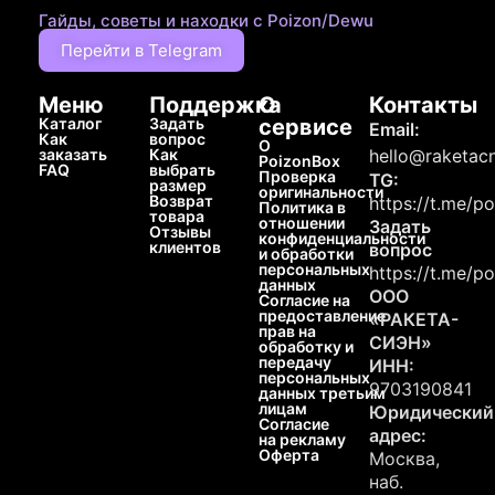
Гайды, советы и находки с Poizon/Dewu
Перейти в Telegram
Меню
Поддержка
О
Контакты
Каталог
Задать
сервисе
Email:
Как
вопрос
О
заказать
Как
hello@raketacn
PoizonBox
FAQ
выбрать
Проверка
TG:
размер
оригинальности
Возврат
https://t.me/p
Политика в
товара
отношении
Задать
Отзывы
конфиденциальности
клиентов
вопрос
и обработки
персональных
https://t.me/p
данных
ООО
Согласие на
предоставление
«РАКЕТА-
прав на
СИЭН»
обработку и
передачу
ИНН:
персональных
9703190841
данных третьим
лицам
Юридический
Согласие
адрес:
на рекламу
Оферта
Москва,
наб.