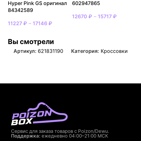
Hyper Pink GS оригинал
602947865
84342589
12670
₽
–
15717
₽
11227
₽
–
17146
₽
Вы смотрели
Артикул:
621831190
Категория:
Кроссовки
Сервис для заказа товаров с Poizon/Dewu.
Поддержка:
ежедневно 04:00–21:00 МСК