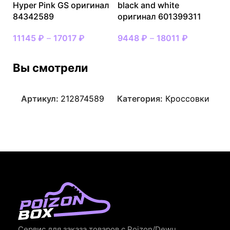
Hyper Pink GS оригинал
black and white
84342589
оригинал 601399311
11145
₽
–
17017
₽
9448
₽
–
18011
₽
Вы смотрели
Артикул:
212874589
Категория:
Кроссовки
Сервис для заказа товаров с Poizon/Dewu.