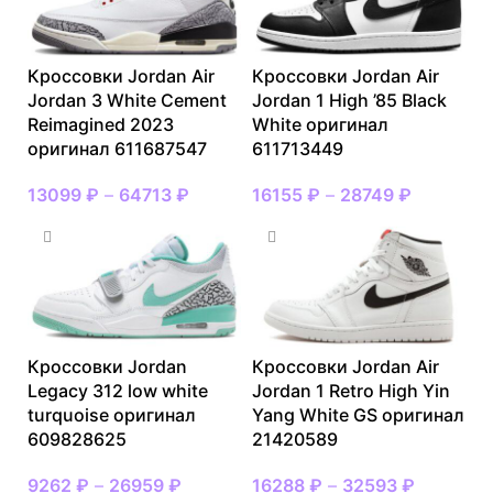
Кроссовки Jordan Air
Кроссовки Jordan Air
Jordan 3 White Cement
Jordan 1 High ’85 Black
Reimagined 2023
White оригинал
оригинал 611687547
611713449
13099
₽
–
64713
₽
16155
₽
–
28749
₽
Кроссовки Jordan
Кроссовки Jordan Air
Legacy 312 low white
Jordan 1 Retro High Yin
turquoise оригинал
Yang White GS оригинал
609828625
21420589
9262
₽
–
26959
₽
16288
₽
–
32593
₽