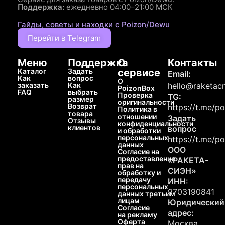
Поддержка:
ежедневно 04:00–21:00 МСК
Гайды, советы и находки с Poizon/Dewu
Перейти в Telegram
Меню
Поддержка
О
Контакты
Каталог
Задать
сервисе
Email:
Как
вопрос
О
заказать
Как
hello@raketacn
PoizonBox
FAQ
выбрать
Проверка
TG:
размер
оригинальности
Возврат
https://t.me/p
Политика в
товара
отношении
Задать
Отзывы
конфиденциальности
клиентов
вопрос
и обработки
персональных
https://t.me/p
данных
ООО
Согласие на
предоставление
«РАКЕТА-
прав на
СИЭН»
обработку и
передачу
ИНН:
персональных
9703190841
данных третьим
лицам
Юридический
Согласие
адрес:
на рекламу
Оферта
Москва,