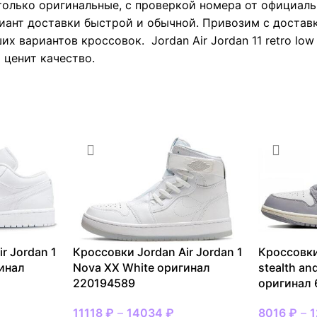
только оригинальные, с проверкой номера от официаль
иант доставки быстрой и обычной. Привозим с доставк
их вариантов кроссовок. Jordan Air Jordan 11 retro low
 ценит качество.
r Jordan 1
Кроссовки Jordan Air Jordan 1
Кроссовки
гинал
Nova XX White оригинал
stealth an
220194589
оригинал 
11118
₽
–
14034
₽
8016
₽
–