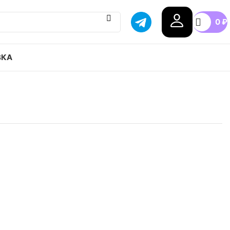
0
₽
ВКА
 Air Jordan 11 retro low concord sketch привозим с
тавка в любой город России, доступные цены.
n
.5
37.5
38
38.5
39
40
+7