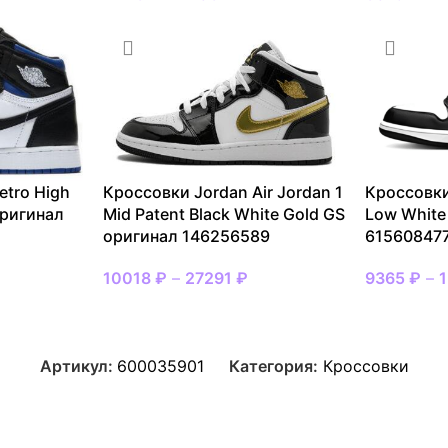
etro High
Кроссовки Jordan Air Jordan 1
Кроссовки
оригинал
Mid Patent Black White Gold GS
Low White
оригинал 146256589
61560847
10018
₽
–
27291
₽
9365
₽
–
Артикул:
600035901
Категория:
Кроссовки