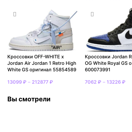
Кроссовки OFF-WHITE x
Кроссовки Jordan R
Jordan Air Jordan 1 Retro High
OG White Royal GS 
White GS оригинал 55854589
600073991
13099
₽
–
212877
₽
7062
₽
–
13226
₽
Вы смотрели