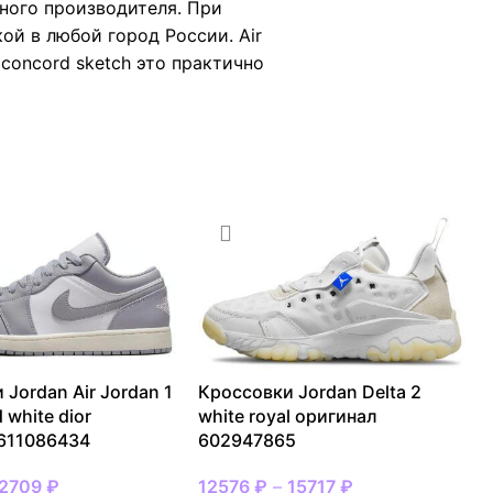
ного производителя. При
ой в любой город России. Air
 concord sketch это практично
 Jordan Air Jordan 1
Кроссовки Jordan Delta 2
d white dior
white royal оригинал
611086434
602947865
12709
₽
12576
₽
–
15717
₽