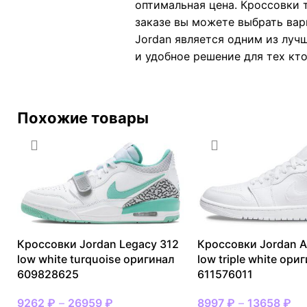
оптимальная цена. Кроссовки 
заказе вы можете выбрать вар
Jordan является одним из лучш
и удобное решение для тех кто
Похожие товары
Кроссовки Jordan Legacy 312
Кроссовки Jordan Ai
low white turquoise оригинал
low triple white ори
609828625
611576011
9262
₽
–
26959
₽
8997
₽
–
13658
₽