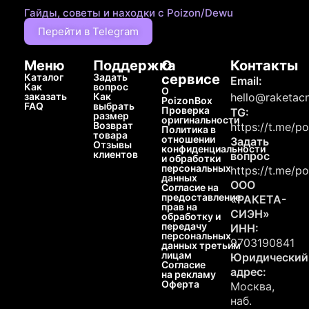
Гайды, советы и находки с Poizon/Dewu
Перейти в Telegram
Меню
Поддержка
О
Контакты
Каталог
Задать
сервисе
Email:
Как
вопрос
О
заказать
Как
hello@raketacn
PoizonBox
FAQ
выбрать
Проверка
TG:
размер
оригинальности
Возврат
https://t.me/p
Политика в
товара
отношении
Задать
Отзывы
конфиденциальности
клиентов
вопрос
и обработки
персональных
https://t.me/p
данных
ООО
Согласие на
предоставление
«РАКЕТА-
прав на
СИЭН»
обработку и
передачу
ИНН:
персональных
9703190841
данных третьим
лицам
Юридический
Согласие
адрес:
на рекламу
Оферта
Москва,
наб.