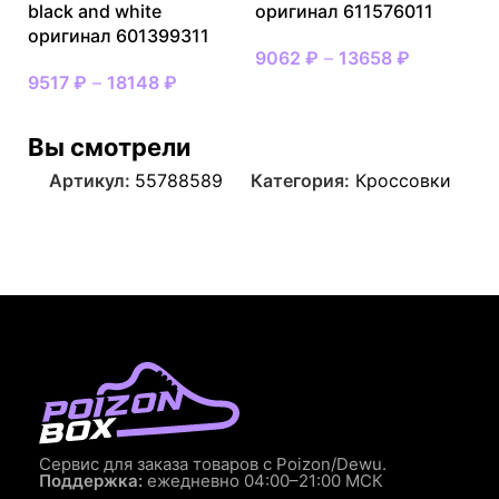
black and white
оригинал 611576011
оригинал 601399311
9062
₽
–
13658
₽
9517
₽
–
18148
₽
Вы смотрели
Артикул:
55788589
Категория:
Кроссовки
Сервис для заказа товаров с Poizon/Dewu.
Поддержка:
ежедневно 04:00–21:00 МСК