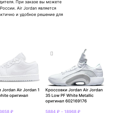
дителя. При заказе вы можете
оссии. Air Jordan является
рактично и удобное решение для
 Jordan Air Jordan 1
Кроссовки Jordan Air Jordan
 white оригинал
35 Low PF White Metallic
оригинал 602169176
3658
₽
5884
₽
–
18968
₽