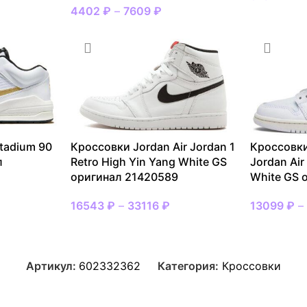
4402
₽
–
7609
₽
tadium 90
Кроссовки Jordan Air Jordan 1
Кроссовки
л
Retro High Yin Yang White GS
Jordan Air
оригинал 21420589
White GS 
16543
₽
–
33116
₽
13099
₽
Артикул:
602332362
Категория:
Кроссовки