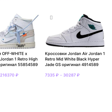
 OFF-WHITE x
Кроссовки Jordan Air Jordan 1
 Jordan 1 Retro High
Retro Mid White Black Hyper
оригинал 55854589
Jade GS оригинал 4914589
–
216370
₽
7335
₽
–
30287
₽