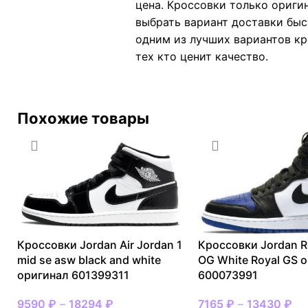
цена. Кроссовки только ориги
выбрать вариант доставки быс
одним из лучших вариантов кро
тех кто ценит качество.
Похожие товары
Кроссовки Jordan Air Jordan 1
Кроссовки Jordan R
mid se asw black and white
OG White Royal GS 
оригинал 601399311
600073991
9590
₽
–
18294
₽
7165
₽
–
13430
₽