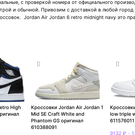
нальные, с проверкой номера от официального произво
трой и обычной. Привозим с доставкой в любой город Р
ссовок. Jordan Air Jordan 6 retro midnight navy это п
etro High
Кроссовки Jordan Air Jordan 1
Кроссовки
оригинал
Mid SE Craft White and
low triple
Phantom GS оригинал
611576011
610388091
9132
₽
–
1