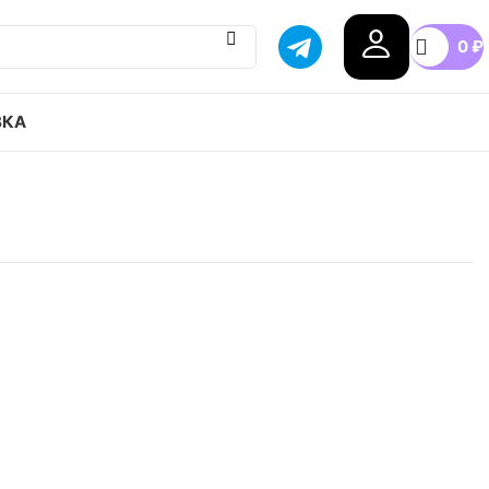
0
₽
ВКА
 Air Jordan 6 retro midnight navy привозим с
тавка в любой город России, доступные цены.
n
.5
37.5
38
38.5
40
40.5
+11