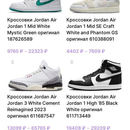
Кроссовки Jordan Air
Кроссовки Jordan Air
Jordan 1 Mid White
Jordan 1 Mid SE Craft
Mystic Green оригинал
White and Phantom GS
187626589
оригинал 610388091
9765
₽
–
22323
₽
4402
₽
–
7609
₽
Кроссовки Jordan Air
Кроссовки Jordan Air
Jordan 3 White Cement
Jordan 1 High ’85 Black
Reimagined 2023
White оригинал
оригинал 611687547
611713449
13099
₽
–
65765
₽
16408
₽
–
29209
₽