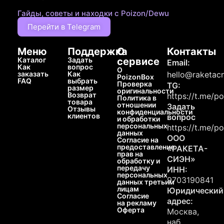
Гайды, советы и находки с Poizon/Dewu
Перейти в Telegram
Меню
Поддержка
О
Контакты
Каталог
Задать
сервисе
Email:
Как
вопрос
О
заказать
Как
hello@raketacn
PoizonBox
FAQ
выбрать
Проверка
TG:
размер
оригинальности
Возврат
https://t.me/p
Политика в
товара
отношении
Задать
Отзывы
конфиденциальности
клиентов
вопрос
и обработки
персональных
https://t.me/p
данных
ООО
Согласие на
предоставление
«РАКЕТА-
прав на
СИЭН»
обработку и
передачу
ИНН:
персональных
9703190841
данных третьим
лицам
Юридический
Согласие
адрес:
на рекламу
Оферта
Москва,
наб.