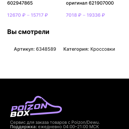
602947865
оригинал 621907000
12670
₽
–
15717
₽
7018
₽
–
19336
₽
Вы смотрели
Артикул:
6348589
Категория:
Кроссовки
Сервис для заказа товаров с Poizon/Dewu.
Поддержка:
ежедневно 04:00–21:00 МСК