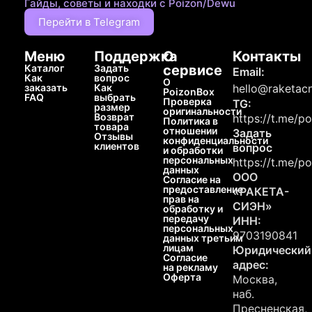
Гайды, советы и находки с Poizon/Dewu
Перейти в Telegram
Меню
Поддержка
О
Контакты
Каталог
Задать
сервисе
Email:
Как
вопрос
О
заказать
Как
hello@raketacn
PoizonBox
FAQ
выбрать
Проверка
TG:
размер
оригинальности
Возврат
https://t.me/p
Политика в
товара
отношении
Задать
Отзывы
конфиденциальности
клиентов
вопрос
и обработки
персональных
https://t.me/p
данных
ООО
Согласие на
предоставление
«РАКЕТА-
прав на
СИЭН»
обработку и
передачу
ИНН:
персональных
9703190841
данных третьим
лицам
Юридический
Согласие
адрес:
на рекламу
Оферта
Москва,
наб.
Пресненская,