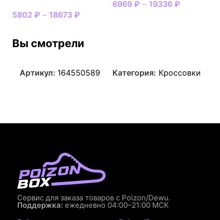
6969
₽
–
19336
₽
5802
₽
–
18673
₽
Вы смотрели
Артикул:
164550589
Категория:
Кроссовки
Сервис для заказа товаров с Poizon/Dewu.
Поддержка:
ежедневно 04:00–21:00 МСК