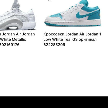
 Jordan Air Jordan
Кроссовки Jordan Air Jordan 1
White Metallic
Low White Teal GS оригинал
602169176
622285206
18674
₽
9342
₽
–
15320
₽