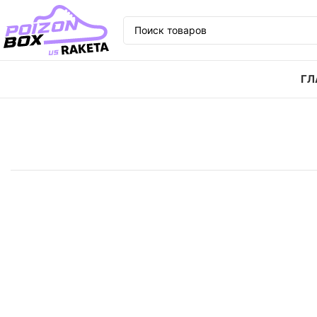
ГЛ
Главная
Кроссовки
Кроссовки Jordan low green t