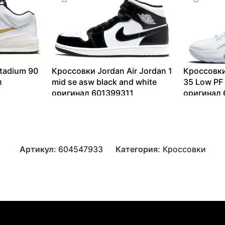
tadium 90
Кроссовки Jordan Air Jordan 1
Кроссовки
л
mid se asw black and white
35 Low PF 
оригинал 601399311
оригинал 
9448
₽
–
18011
₽
5802
₽
–
Артикул:
604547933
Категория:
Кроссовки