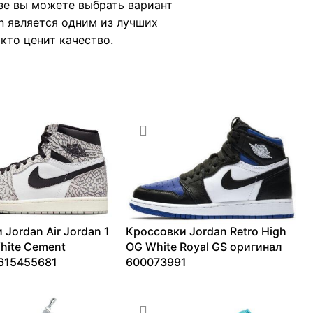
зе вы можете выбрать вариант
n является одним из лучших
 кто ценит качество.
 Jordan Air Jordan 1
Кроссовки Jordan Retro High
hite Cement
OG White Royal GS оригинал
615455681
600073991
6199
₽
7062
₽
–
13226
₽