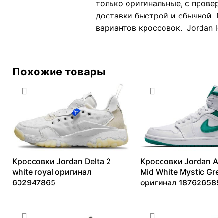
только оригинальные, с прове
доставки быстрой и обычной. 
вариантов кроссовок. Jordan l
Похожие товары
Кроссовки Jordan Delta 2
Кроссовки Jordan Ai
white royal оригинал
Mid White Mystic Gr
602947865
оригинал 18762658
12576
₽
–
15717
₽
9620
₽
–
21975
₽