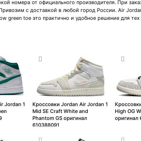
ркой номера от официального производителя. При зака
Привозим с доставкой в любой город России. Air Jorda
ow green toe это практично и удобное решение для тех
r Jordan 1
Кроссовки Jordan Air Jordan 1
Кроссовки
een
Mid SE Craft White and
High OG W
9
Phantom GS оригинал
оригинал 
610388091
9183
₽
–
3
4344
₽
–
7499
₽