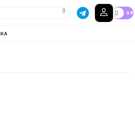
0
₽
ВКА
n low green toe привозим с гарантией оригинала,
оссии, доступные цены.
n
42
42.5
43
44
45