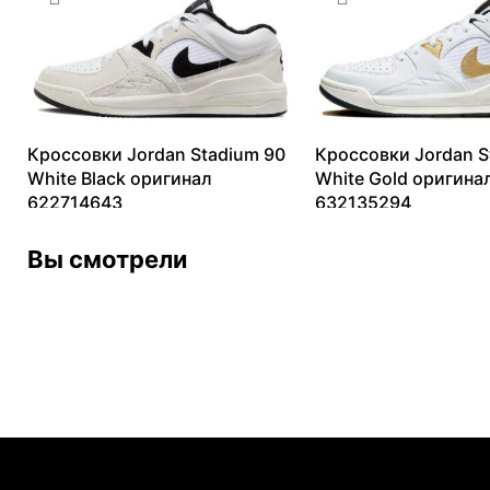
Кроссовки Jordan Stadium 90
Кроссовки Jordan S
White Black оригинал
White Gold оригина
622714643
632135294
6333
₽
–
17166
₽
9304
₽
–
14034
₽
Вы смотрели