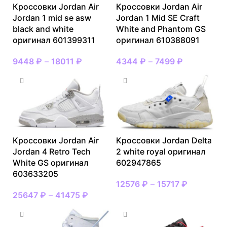
Кроссовки Jordan Air
Кроссовки Jordan Air
Jordan 1 mid se asw
Jordan 1 Mid SE Craft
black and white
White and Phantom GS
оригинал 601399311
оригинал 610388091
9448
₽
–
18011
₽
4344
₽
–
7499
₽
Кроссовки Jordan Air
Кроссовки Jordan Delta
Jordan 4 Retro Tech
2 white royal оригинал
White GS оригинал
602947865
603633205
12576
₽
–
15717
₽
25647
₽
–
41475
₽