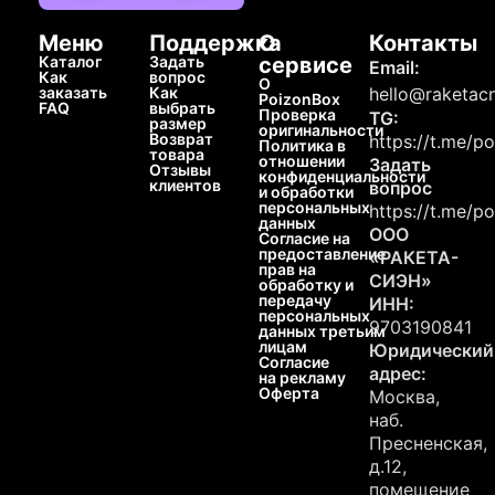
Меню
Поддержка
О
Контакты
Каталог
Задать
сервисе
Email:
Как
вопрос
О
заказать
Как
hello@raketacn
PoizonBox
FAQ
выбрать
Проверка
TG:
размер
оригинальности
Возврат
https://t.me/p
Политика в
товара
отношении
Задать
Отзывы
конфиденциальности
клиентов
вопрос
и обработки
персональных
https://t.me/p
данных
ООО
Согласие на
предоставление
«РАКЕТА-
прав на
СИЭН»
обработку и
передачу
ИНН:
персональных
9703190841
данных третьим
лицам
Юридический
Согласие
адрес:
на рекламу
Оферта
Москва,
наб.
Пресненская,
д.12,
помещение