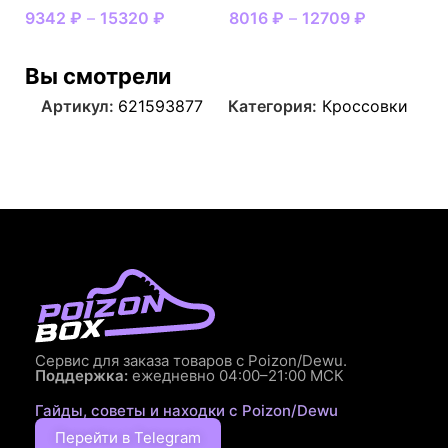
9342
₽
–
15320
₽
8016
₽
–
12709
₽
Вы смотрели
Артикул:
621593877
Категория:
Кроссовки
Сервис для заказа товаров с Poizon/Dewu.
Поддержка:
ежедневно 04:00–21:00 МСК
Гайды, советы и находки с Poizon/Dewu
Перейти в Telegram