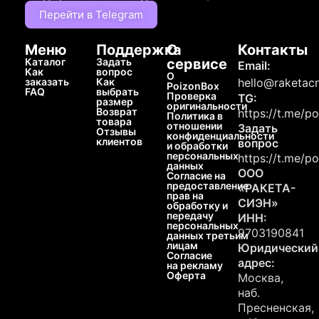
Перейти в Telegram
Меню
Поддержка
О
Контакты
Каталог
Задать
сервисе
Email:
Как
вопрос
О
заказать
Как
hello@raketacn
PoizonBox
FAQ
выбрать
Проверка
TG:
размер
оригинальности
Возврат
https://t.me/p
Политика в
товара
отношении
Задать
Отзывы
конфиденциальности
клиентов
вопрос
и обработки
персональных
https://t.me/p
данных
ООО
Согласие на
предоставление
«РАКЕТА-
прав на
СИЭН»
обработку и
передачу
ИНН:
персональных
9703190841
данных третьим
лицам
Юридический
Согласие
адрес:
на рекламу
Оферта
Москва,
наб.
Пресненская,