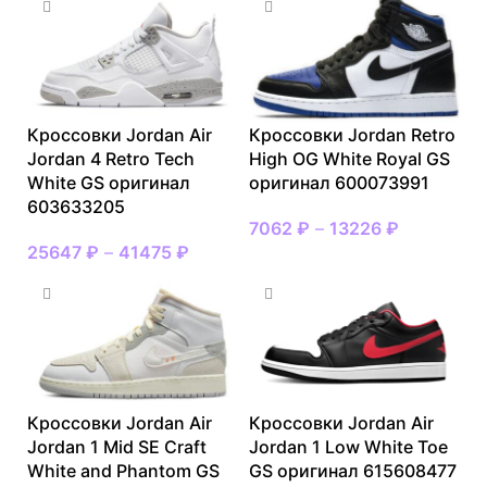
Кроссовки Jordan Air
Кроссовки Jordan Retro
Jordan 4 Retro Tech
High OG White Royal GS
White GS оригинал
оригинал 600073991
603633205
7062
₽
–
13226
₽
25647
₽
–
41475
₽
Кроссовки Jordan Air
Кроссовки Jordan Air
Jordan 1 Mid SE Craft
Jordan 1 Low White Toe
White and Phantom GS
GS оригинал 615608477