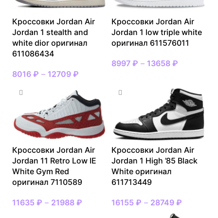
Кроссовки Jordan Air
Кроссовки Jordan Air
Jordan 1 stealth and
Jordan 1 low triple white
white dior оригинал
оригинал 611576011
611086434
8997
₽
–
13658
₽
8016
₽
–
12709
₽
Кроссовки Jordan Air
Кроссовки Jordan Air
Jordan 11 Retro Low IE
Jordan 1 High ’85 Black
White Gym Red
White оригинал
оригинал 7110589
611713449
11635
₽
–
21988
₽
16155
₽
–
28749
₽