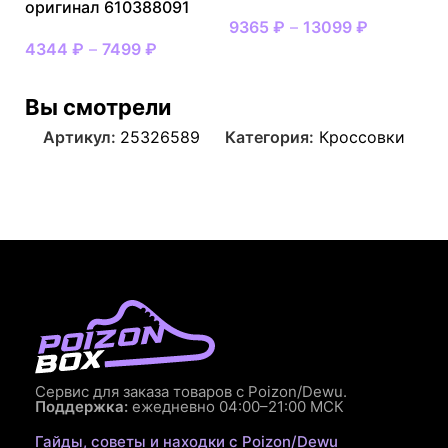
оригинал 610388091
9365
₽
–
13099
₽
4344
₽
–
7499
₽
Вы смотрели
Артикул:
25326589
Категория:
Кроссовки
Сервис для заказа товаров с Poizon/Dewu.
Поддержка:
ежедневно 04:00–21:00 МСК
Гайды, советы и находки с Poizon/Dewu