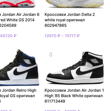
 Jordan Air Jordan 6
Кроссовки Jordan Delta 2
ared White GS 2014
white royal оригинал
 6204589
602947865
–
40120
₽
12670
₽
–
15717
₽
 Jordan Retro High
Кроссовки Jordan Air Jordan 1
Royal GS оригинал
High ’85 Black White оригинал
1
611713449