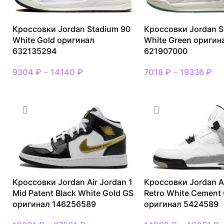
Кроссовки Jordan Stadium 90
Кроссовки Jordan S
White Gold оригинал
White Green оригин
632135294
621907000
9304
₽
–
14140
₽
7018
₽
–
19336
₽
Кроссовки Jordan Air Jordan 1
Кроссовки Jordan Ai
Mid Patent Black White Gold GS
Retro White Cement
оригинал 146256589
оригинал 5424589