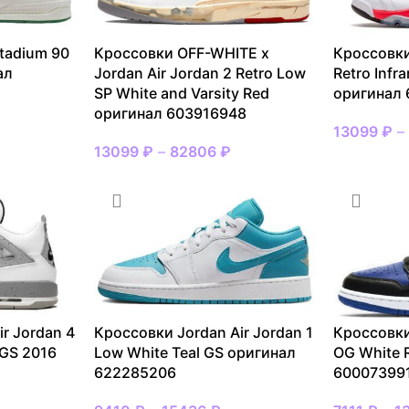
tadium 90
Кроссовки OFF-WHITE x
Кроссовки
ал
Jordan Air Jordan 2 Retro Low
Retro Infr
SP White and Varsity Red
оригинал
оригинал 603916948
13099
₽
13099
₽
–
82806
₽
r Jordan 4
Кроссовки Jordan Air Jordan 1
Кроссовки
 GS 2016
Low White Teal GS оригинал
OG White 
622285206
60007399