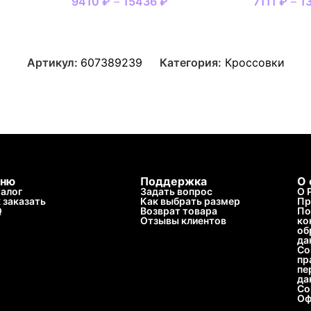
9410
₽
–
15436
₽
7111
₽
–
1
Артикул:
607389239
Категория:
Кроссовки
ню
Поддержка
О 
алог
Задать вопрос
О 
 заказать
Как выбрать размер
Пр
Q
Возврат товара
По
Отзывы клиентов
ко
об
да
Со
пр
пе
да
Со
Оф