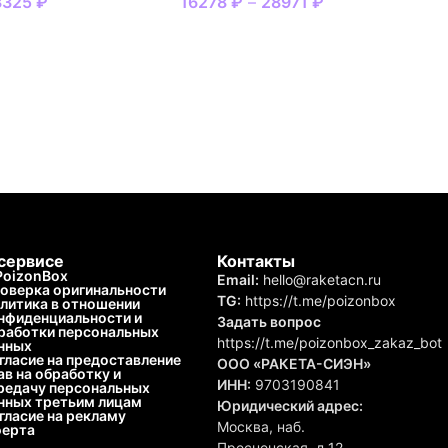
3325
₽
16278
₽
–
28971
₽
сервисе
Контакты
PoizonBox
Email:
hello@raketacn.ru
оверка оригинальности
TG:
https://t.me/poizonbox
литика в отношении
нфиденциальности и
Задать вопрос
работки персональных
https://t.me/poizonbox_zakaz_bot
нных
гласие на предоставление
ООО «РАКЕТА-СИЭН»
ав на обработку и
ИНН:
9703190841
редачу персональных
нных третьим лицам
Юридический адрес:
гласие на рекламу
Москва, наб.
ерта
Пресненская, д.12,