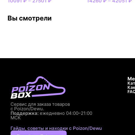
10091
₽
–
27501
₽
14260
₽
–
42051
₽
Вы смотрели
Ме
Кат
Как
FA
Сервис для заказа товаров
с Poizon/Dewu.
Поддержка:
ежедневно 04:00–21:00
МСК
Гайды, советы и находки с Poizon/Dewu