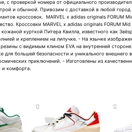
е, с проверкой номера от официального производител
рой и обычной. Привозим с доставкой в любой город Р
иантов кроссовок. MARVEL x adidas originals FORUM Mi
чество. Кроссовки MARVEL x adidas originals FORUM M
 кожаной курткой Питера Квилла, известного как Звёз
нией и креплением на липучке. - На язычке изображен
резины с видимым клином EVA на внутренней стороне. 
е для большей безопасности и уникального внешнего в
осмических приключений. - Изготовлены из качественн
 и комфорта.