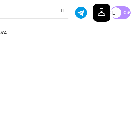
0
₽
ВКА
L x adidas originals FORUM Mid привозим с
тавка в любой город России, доступные цены.
39
40
41
42
43
44