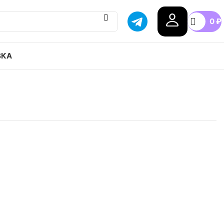
0
₽
ВКА
g sadness x adidas originals Superstar KARORO
гинала, доставка в любой город России,
38
39
40
41
42
+3