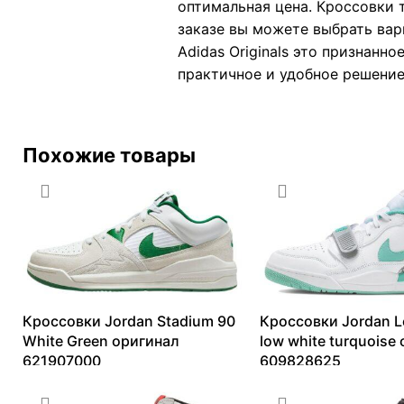
оптимальная цена. Кроссовки 
заказе вы можете выбрать вар
Adidas Originals это признанно
практичное и удобное решение
Похожие товары
Кроссовки Jordan Stadium 90
Кроссовки Jordan L
White Green оригинал
low white turquoise
621907000
609828625
6969
₽
–
19336
₽
9262
₽
–
26959
₽