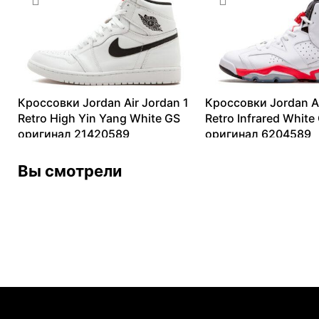
Кроссовки Jordan Air Jordan 1
Кроссовки Jordan Ai
Retro High Yin Yang White GS
Retro Infrared White
оригинал 21420589
оригинал 6204589
16288
₽
–
32593
₽
13099
₽
–
40120
₽
Вы смотрели