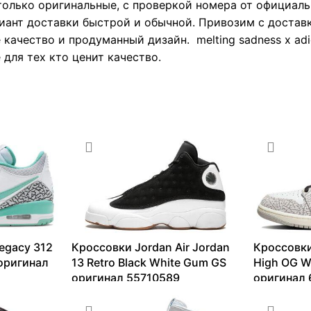
только оригинальные, с проверкой номера от официаль
иант доставки быстрой и обычной. Привозим с доставк
е качество и продуманный дизайн. melting sadness x adi
 для тех кто ценит качество.
egacy 312
Кроссовки Jordan Air Jordan
Кроссовки
 оригинал
13 Retro Black White Gum GS
High OG W
оригинал 55710589
оригинал 
6478
₽
–
20106
₽
9183
₽
–
3