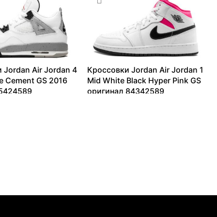
 Jordan Air Jordan 4
Кроссовки Jordan Air Jordan 1
te Cement GS 2016
Mid White Black Hyper Pink GS
 5424589
оригинал 84342589
42051
₽
11145
₽
–
17017
₽