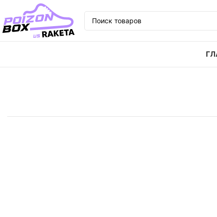
ГЛ
Главная
Кроссовки
Кроссовки melting sadness x a