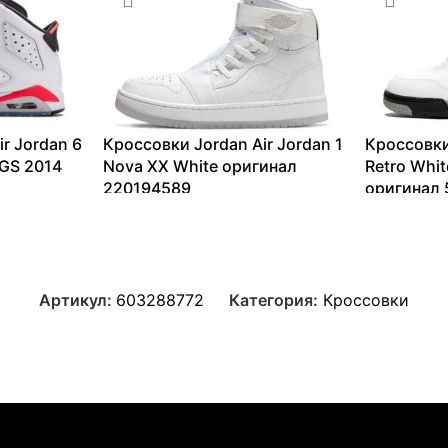
r Jordan 6
Кроссовки Jordan Air Jordan 1
Кроссовки
 GS 2014
Nova XX White оригинал
Retro Whi
220194589
оригинал
11118
₽
–
14034
₽
14154
₽
–
Артикул:
603288772
Категория:
Кроссовки