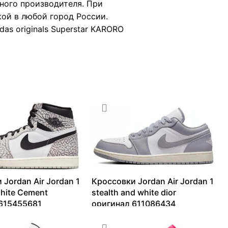
ного производителя. При
ой в любой город России.
das originals Superstar KARORO
 Jordan Air Jordan 1
Кроссовки Jordan Air Jordan 1
hite Cement
stealth and white dior
615455681
оригинал 611086434
6199
₽
8016
₽
–
12709
₽