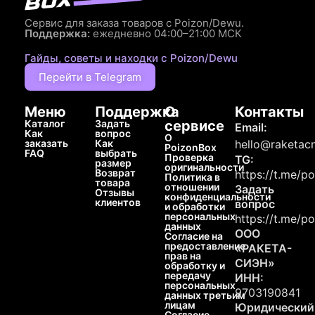
Сервис для заказа товаров с Poizon/Dewu.
Поддержка:
ежедневно 04:00–21:00 МСК
Гайды, советы и находки с Poizon/Dewu
Перейти в Telegram
Меню
Поддержка
О
Контакты
Каталог
Задать
сервисе
Email:
Как
вопрос
О
заказать
Как
hello@raketacn
PoizonBox
FAQ
выбрать
Проверка
TG:
размер
оригинальности
Возврат
https://t.me/p
Политика в
товара
отношении
Задать
Отзывы
конфиденциальности
клиентов
вопрос
и обработки
персональных
https://t.me/p
данных
ООО
Согласие на
предоставление
«РАКЕТА-
прав на
СИЭН»
обработку и
передачу
ИНН:
персональных
9703190841
данных третьим
лицам
Юридический
Согласие