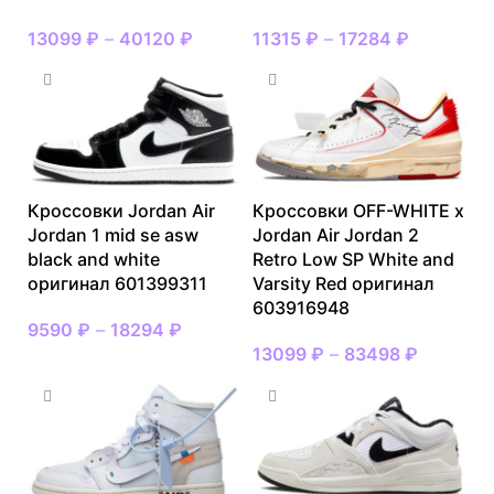
13099
₽
–
40120
₽
11315
₽
–
17284
₽
Кроссовки Jordan Air
Кроссовки OFF-WHITE x
Jordan 1 mid se asw
Jordan Air Jordan 2
black and white
Retro Low SP White and
оригинал 601399311
Varsity Red оригинал
603916948
9590
₽
–
18294
₽
13099
₽
–
83498
₽