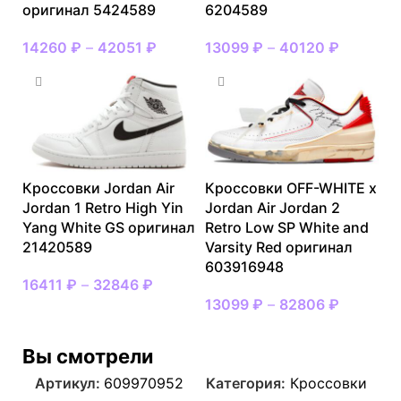
оригинал 5424589
6204589
14260
₽
–
42051
₽
13099
₽
–
40120
₽
Кроссовки Jordan Air
Кроссовки OFF-WHITE x
Jordan 1 Retro High Yin
Jordan Air Jordan 2
Yang White GS оригинал
Retro Low SP White and
21420589
Varsity Red оригинал
603916948
16411
₽
–
32846
₽
13099
₽
–
82806
₽
Вы смотрели
Артикул:
609970952
Категория:
Кроссовки