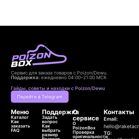
Сервис для заказа товаров с Poizon/Dewu.
Поддержка:
ежедневно 04:00–21:00 МСК
Гайды, советы и находки с Poizon/Dewu
Перейти в Telegram
Меню
Поддержка
О
Контакты
Каталог
Задать
сервисе
Email:
Как
вопрос
О
заказать
Как
hello@raketacn
PoizonBox
FAQ
выбрать
Проверка
TG:
размер
оригинальности
Возврат