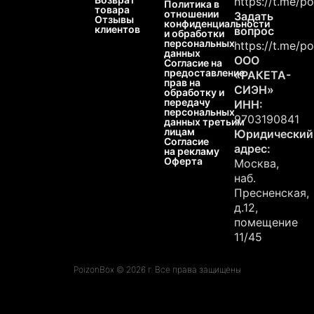
https://t.me/p
Политика в
товара
отношении
Задать
Отзывы
конфиденциальности
клиентов
вопрос
и обработки
персональных
https://t.me/p
данных
ООО
Согласие на
предоставление
«РАКЕТА-
прав на
СИЭН»
обработку и
передачу
ИНН:
персональных
9703190841
данных третьим
лицам
Юридический
Согласие
адрес:
на рекламу
Оферта
Москва,
наб.
Пресненская,
д.12,
помещение
11/45
PoizonBox © 2026 г. Все права защищены