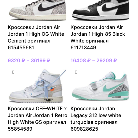
Кроссовки Jordan Air
Кроссовки Jordan Air
Jordan 1 High OG White
Jordan 1 High ’85 Black
Cement оригинал
White оригинал
615455681
611713449
9320
₽
–
36199
₽
16408
₽
–
29209
₽
Кроссовки OFF-WHITE x
Кроссовки Jordan
Jordan Air Jordan 1 Retro
Legacy 312 low white
High White GS оригинал
turquoise оригинал
55854589
609828625