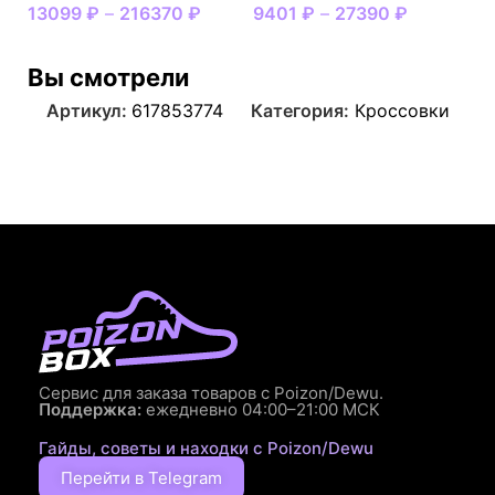
13099
₽
–
216370
₽
9401
₽
–
27390
₽
Вы смотрели
Артикул:
617853774
Категория:
Кроссовки
Сервис для заказа товаров с Poizon/Dewu.
Поддержка:
ежедневно 04:00–21:00 МСК
Гайды, советы и находки с Poizon/Dewu
Перейти в Telegram