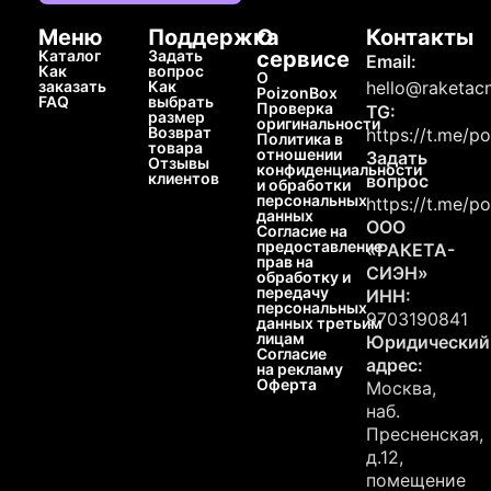
Меню
Поддержка
О
Контакты
Каталог
Задать
сервисе
Email:
Как
вопрос
О
заказать
Как
hello@raketacn
PoizonBox
FAQ
выбрать
Проверка
TG:
размер
оригинальности
Возврат
https://t.me/p
Политика в
товара
отношении
Задать
Отзывы
конфиденциальности
клиентов
вопрос
и обработки
персональных
https://t.me/p
данных
ООО
Согласие на
предоставление
«РАКЕТА-
прав на
СИЭН»
обработку и
передачу
ИНН:
персональных
9703190841
данных третьим
лицам
Юридический
Согласие
адрес:
на рекламу
Оферта
Москва,
наб.
Пресненская,
д.12,
помещение