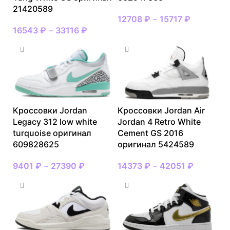
21420589
12708
₽
–
15717
₽
16543
₽
–
33116
₽
Кроссовки Jordan
Кроссовки Jordan Air
Legacy 312 low white
Jordan 4 Retro White
turquoise оригинал
Cement GS 2016
609828625
оригинал 5424589
9401
₽
–
27390
₽
14373
₽
–
42051
₽