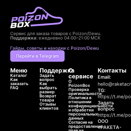
Сервис для заказа товаров с Poizon/Dewu.
Поддержка:
ежедневно 04:00–21:00 МСК
Гайды, советы и находки с Poizon/Dewu
Перейти в Telegram
Меню
Поддержка
О
Контакты
Каталог
Задать
сервисе
Email:
Как
вопрос
О
заказать
Как
hello@raketacn
PoizonBox
FAQ
выбрать
Проверка
TG:
размер
оригинальности
Возврат
https://t.me/p
Политика в
товара
отношении
Задать
Отзывы
конфиденциальности
клиентов
вопрос
и обработки
персональных
https://t.me/p
данных
ООО
Согласие на
предоставление
«РАКЕТА-
прав на