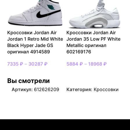
Кроссовки Jordan Air
Кроссовки Jordan Air
Jordan 1 Retro Mid White
Jordan 35 Low PF White
Black Hyper Jade GS
Metallic оригинал
оригинал 4914589
602169176
7335
₽
–
30287
₽
5884
₽
–
18968
₽
Вы смотрели
Артикул:
612626209
Категория:
Кроссовки