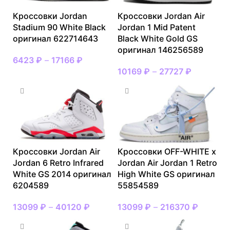
Кроссовки Jordan
Кроссовки Jordan Air
Stadium 90 White Black
Jordan 1 Mid Patent
оригинал 622714643
Black White Gold GS
оригинал 146256589
6423
₽
–
17166
₽
10169
₽
–
27727
₽
Кроссовки Jordan Air
Кроссовки OFF-WHITE x
Jordan 6 Retro Infrared
Jordan Air Jordan 1 Retro
White GS 2014 оригинал
High White GS оригинал
6204589
55854589
13099
₽
–
40120
₽
13099
₽
–
216370
₽