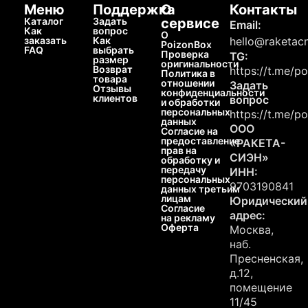
Меню
Поддержка
О
Контакты
Каталог
Задать
сервисе
Email:
Как
вопрос
О
заказать
Как
hello@raketacn
PoizonBox
FAQ
выбрать
Проверка
TG:
размер
оригинальности
Возврат
https://t.me/p
Политика в
товара
отношении
Задать
Отзывы
конфиденциальности
клиентов
вопрос
и обработки
персональных
https://t.me/p
данных
ООО
Согласие на
предоставление
«РАКЕТА-
прав на
СИЭН»
обработку и
передачу
ИНН:
персональных
9703190841
данных третьим
лицам
Юридический
Согласие
адрес:
на рекламу
Оферта
Москва,
наб.
Пресненская,
д.12,
помещение
11/45