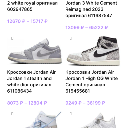
2 white royal оригинал
Jordan 3 White Cement
602947865
Reimagined 2023
оригинал 611687547
12670
₽
–
15717
₽
13099
₽
–
65222
₽
Кроссовки Jordan Air
Кроссовки Jordan Air
Jordan 1 stealth and
Jordan 1 High OG White
white dior оригинал
Cement оригинал
611086434
615455681
8073
₽
–
12804
₽
9249
₽
–
36199
₽