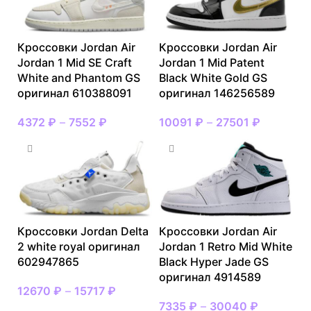
Кроссовки Jordan Air
Кроссовки Jordan Air
Jordan 1 Mid SE Craft
Jordan 1 Mid Patent
White and Phantom GS
Black White Gold GS
оригинал 610388091
оригинал 146256589
4372
₽
–
7552
₽
10091
₽
–
27501
₽
Кроссовки Jordan Delta
Кроссовки Jordan Air
2 white royal оригинал
Jordan 1 Retro Mid White
602947865
Black Hyper Jade GS
оригинал 4914589
12670
₽
–
15717
₽
7335
₽
–
30040
₽