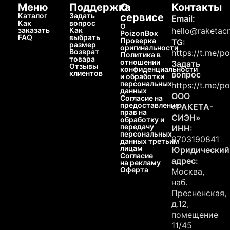
Меню
Поддержка
О
Контакты
Каталог
Задать
сервисе
Email:
Как
вопрос
О
заказать
Как
hello@raketacn
PoizonBox
FAQ
выбрать
Проверка
TG:
размер
оригинальности
Возврат
https://t.me/p
Политика в
товара
отношении
Задать
Отзывы
конфиденциальности
клиентов
вопрос
и обработки
персональных
https://t.me/p
данных
ООО
Согласие на
предоставление
«РАКЕТА-
прав на
СИЭН»
обработку и
передачу
ИНН:
персональных
9703190841
данных третьим
лицам
Юридический
Согласие
адрес:
на рекламу
Оферта
Москва,
наб.
Пресненская,
д.12,
помещение
11/45