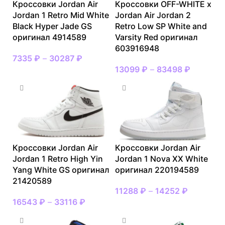
Кроссовки Jordan Air
Кроссовки OFF-WHITE x
Jordan 1 Retro Mid White
Jordan Air Jordan 2
Black Hyper Jade GS
Retro Low SP White and
оригинал 4914589
Varsity Red оригинал
603916948
7335
₽
–
30287
₽
13099
₽
–
83498
₽
Кроссовки Jordan Air
Кроссовки Jordan Air
Jordan 1 Retro High Yin
Jordan 1 Nova XX White
Yang White GS оригинал
оригинал 220194589
21420589
11288
₽
–
14252
₽
16543
₽
–
33116
₽