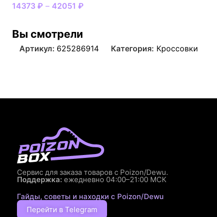
14373
₽
–
42051
₽
Вы смотрели
Артикул:
625286914
Категория:
Кроссовки
Сервис для заказа товаров с Poizon/Dewu.
Поддержка:
ежедневно 04:00–21:00 МСК
Гайды, советы и находки с Poizon/Dewu
Перейти в Telegram