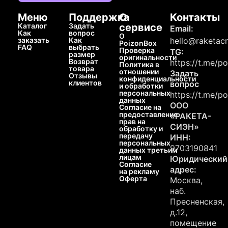
Меню
Поддержка
О
Контакты
Каталог
Задать
сервисе
Email:
Как
вопрос
О
заказать
Как
hello@raketacn
PoizonBox
FAQ
выбрать
Проверка
TG:
размер
оригинальности
Возврат
https://t.me/p
Политика в
товара
отношении
Задать
Отзывы
конфиденциальности
клиентов
вопрос
и обработки
персональных
https://t.me/p
данных
ООО
Согласие на
предоставление
«РАКЕТА-
прав на
СИЭН»
обработку и
передачу
ИНН:
персональных
9703190841
данных третьим
лицам
Юридический
Согласие
адрес:
на рекламу
Оферта
Москва,
наб.
Пресненская,
д.12,
помещение