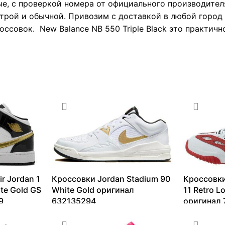
е, с проверкой номера от официального производител
трой и обычной. Привозим с доставкой в любой город 
ссовок. New Balance NB 550 Triple Black это практичн
r Jordan 1
Кроссовки Jordan Stadium 90
Кроссовки
ite Gold GS
White Gold оригинал
11 Retro L
9
632135294
оригинал 
9304
₽
–
14140
₽
11721
₽
–