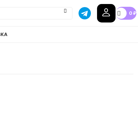
0
₽
ВКА
lance NB 550 Triple Black привозим с гарантией
бой город России, доступные цены.
5
41.5
42
42.5
43
44
45