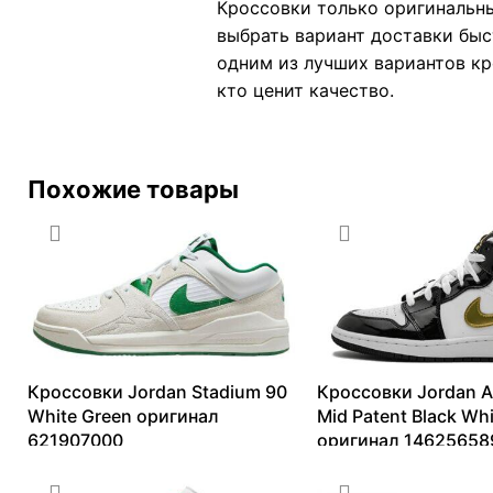
Кроссовки только оригинальны
выбрать вариант доставки быс
одним из лучших вариантов кро
кто ценит качество.
Похожие товары
Кроссовки Jordan Stadium 90
Кроссовки Jordan Ai
White Green оригинал
Mid Patent Black Wh
621907000
оригинал 14625658
7018
₽
–
19336
₽
10091
₽
–
27501
₽