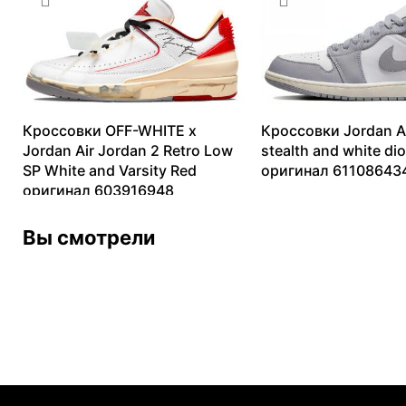
Кроссовки OFF-WHITE x
Кроссовки Jordan Ai
Jordan Air Jordan 2 Retro Low
stealth and white dio
SP White and Varsity Red
оригинал 61108643
оригинал 603916948
8073
₽
–
12804
₽
13099
₽
–
82806
₽
Вы смотрели