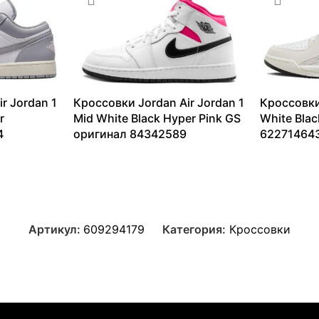
r Jordan 1
Кроссовки Jordan Air Jordan 1
Кроссовки
r
Mid White Black Hyper Pink GS
White Bla
4
оригинал 84342589
62271464
11227
₽
–
17146
₽
6377
₽
–
1
Артикул:
609294179
Категория:
Кроссовки