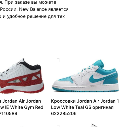
я. При заказе вы можете
России. New Balance является
о и удобное решение для тех
 Jordan Air Jordan
Кроссовки Jordan Air Jordan 1
ow IE White Gym Red
Low White Teal GS оригинал
7110589
622285206
22157
₽
9410
₽
–
15436
₽