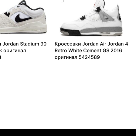
 Jordan Stadium 90
Кроссовки Jordan Air Jordan 4
ck оригинал
Retro White Cement GS 2016
3
оригинал 5424589
7166
₽
14260
₽
–
42051
₽