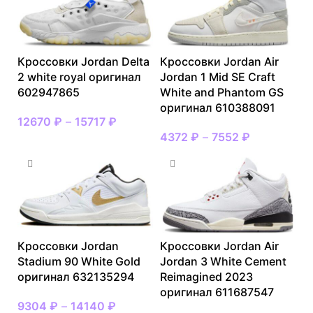
Кроссовки Jordan Delta
Кроссовки Jordan Air
2 white royal оригинал
Jordan 1 Mid SE Craft
602947865
White and Phantom GS
оригинал 610388091
12670
₽
–
15717
₽
4372
₽
–
7552
₽
Кроссовки Jordan
Кроссовки Jordan Air
Stadium 90 White Gold
Jordan 3 White Cement
оригинал 632135294
Reimagined 2023
оригинал 611687547
9304
₽
–
14140
₽