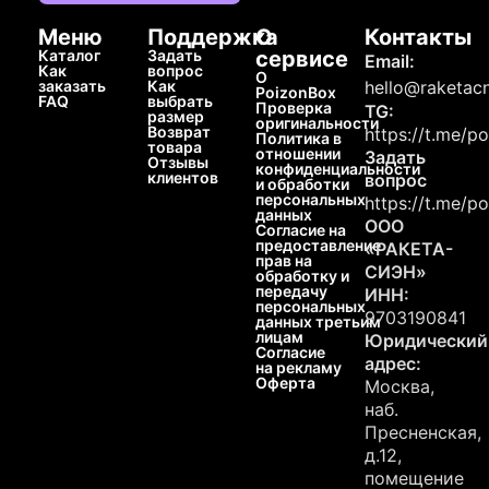
Меню
Поддержка
О
Контакты
Каталог
Задать
сервисе
Email:
Как
вопрос
О
заказать
Как
hello@raketacn
PoizonBox
FAQ
выбрать
Проверка
TG:
размер
оригинальности
Возврат
https://t.me/p
Политика в
товара
отношении
Задать
Отзывы
конфиденциальности
клиентов
вопрос
и обработки
персональных
https://t.me/p
данных
ООО
Согласие на
предоставление
«РАКЕТА-
прав на
СИЭН»
обработку и
передачу
ИНН:
персональных
9703190841
данных третьим
лицам
Юридический
Согласие
адрес:
на рекламу
Оферта
Москва,
наб.
Пресненская,
д.12,
помещение