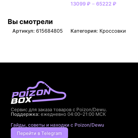
13099
₽
–
65222
₽
Вы смотрели
Артикул:
615684805
Категория:
Кроссовки
Сервис для заказа товаров с Poizon/Dewu.
Поддержка:
ежедневно 04:00–21:00 МСК
Гайды, советы и находки с Poizon/Dewu
Перейти в Telegram