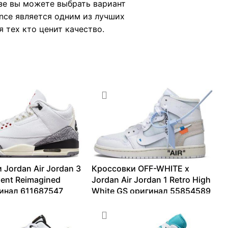
зе вы можете выбрать вариант
nce является одним из лучших
 тех кто ценит качество.
 Jordan Air Jordan 3
Кроссовки OFF-WHITE x
ent Reimagined
Jordan Air Jordan 1 Retro High
инал 611687547
White GS оригинал 55854589
–
65222
₽
13099
₽
–
214566
₽