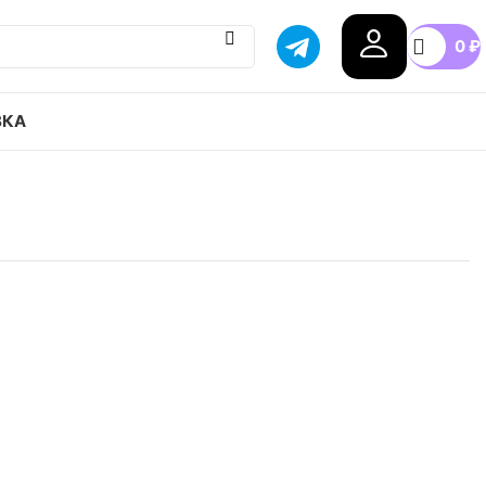
0
₽
ВКА
alance NB 574 Sport привозим с гарантией
бой город России, доступные цены.
39.5
40
42
43
44