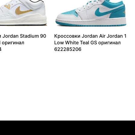
 Jordan Stadium 90
Кроссовки Jordan Air Jordan 1
d оригинал
Low White Teal GS оригинал
4
622285206
14140
₽
9410
₽
–
15436
₽