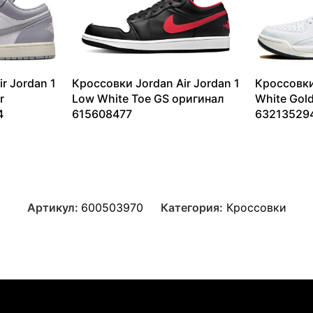
r Jordan 1
Кроссовки Jordan Air Jordan 1
Кроссовки
r
Low White Toe GS оригинал
White Gol
4
615608477
63213529
9365
₽
–
13099
₽
9304
₽
–
Артикул:
600503970
Категория:
Кроссовки