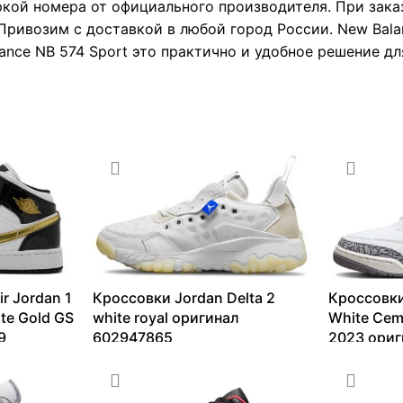
ркой номера от официального производителя. При зака
Привозим с доставкой в любой город России. New Bala
nce NB 574 Sport это практично и удобное решение для
r Jordan 1
Кроссовки Jordan Delta 2
Кроссовки
ite Gold GS
white royal оригинал
White Cem
9
602947865
2023 ориг
12670
₽
–
15717
₽
13099
₽