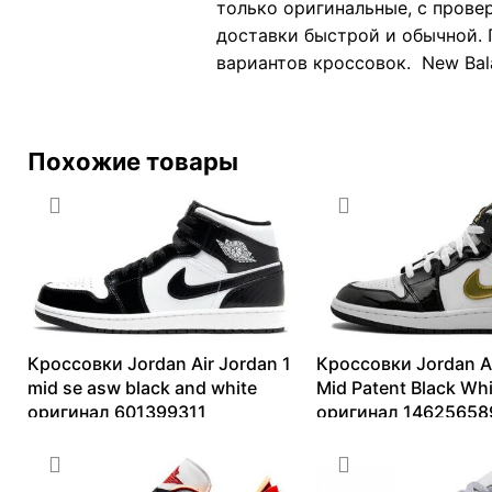
только оригинальные, с прове
доставки быстрой и обычной. 
вариантов кроссовок. New Bala
Похожие товары
Кроссовки Jordan Air Jordan 1
Кроссовки Jordan Ai
mid se asw black and white
Mid Patent Black Wh
оригинал 601399311
оригинал 14625658
9517
₽
–
18148
₽
10091
₽
–
27501
₽