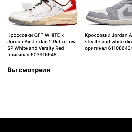
Кроссовки OFF-WHITE x
Кроссовки Jordan Ai
Jordan Air Jordan 2 Retro Low
stealth and white dio
SP White and Varsity Red
оригинал 61108643
оригинал 603916948
8073
₽
–
12804
₽
13099
₽
–
82806
₽
Вы смотрели