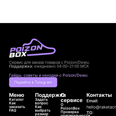
Сервис для заказа товаров с Poizon/Dewu.
Поддержка:
ежедневно 04:00–21:00 МСК
Гайды, советы и находки с Poizon/Dewu
Перейти в Telegram
Меню
Поддержка
О
Контакты
Каталог
Задать
сервисе
Email:
Как
вопрос
О
заказать
Как
hello@raketacn
PoizonBox
FAQ
выбрать
Проверка
TG:
размер
оригинальности