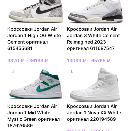
Кроссовки Jordan Air
Кроссовки Jordan Air
Jordan 1 High OG White
Jordan 3 White Cement
Cement оригинал
Reimagined 2023
615455681
оригинал 611687547
9320
₽
–
36199
₽
13099
₽
–
65765
₽
Кроссовки Jordan Air
Кроссовки Jordan Air
Jordan 1 Mid White
Jordan 1 Nova XX White
Mystic Green оригинал
оригинал 220194589
187626589