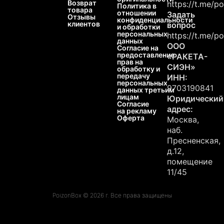
Возврат
https://t.me/p
Политика в
товара
отношении
Задать
Отзывы
конфиденциальности
клиентов
вопрос
и обработки
персональных
https://t.me/p
данных
ООО
Согласие на
предоставление
«РАКЕТА-
прав на
СИЭН»
обработку и
передачу
ИНН:
персональных
9703190841
данных третьим
лицам
Юридический
Согласие
адрес:
на рекламу
Оферта
Москва,
наб.
Пресненская,
д.12,
помещение
11/45
PoizonBox © 2026 г. Все права защищены