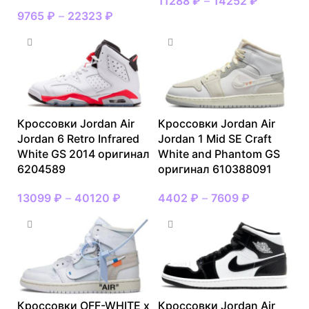
11288
₽
–
14252
₽
9765
₽
–
22323
₽
Кроссовки Jordan Air
Кроссовки Jordan Air
Jordan 6 Retro Infrared
Jordan 1 Mid SE Craft
White GS 2014 оригинал
White and Phantom GS
6204589
оригинал 610388091
13099
₽
–
40120
₽
4402
₽
–
7609
₽
Кроссовки OFF-WHITE x
Кроссовки Jordan Air