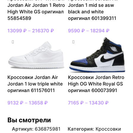
Jordan Air Jordan 1 Retro
Jordan 1 mid se asw
High White GS оригинал
black and white
55854589
оригинал 601399311
13099
₽
–
216370
₽
9590
₽
–
18294
₽
Кроссовки Jordan Air
Кроссовки Jordan Retro
Jordan 1 low triple white
High OG White Royal GS
оригинал 611576011
оригинал 600073991
9132
₽
–
13658
₽
7165
₽
–
13430
₽
Вы смотрели
Артикул:
636875981
Категория:
Кроссовки