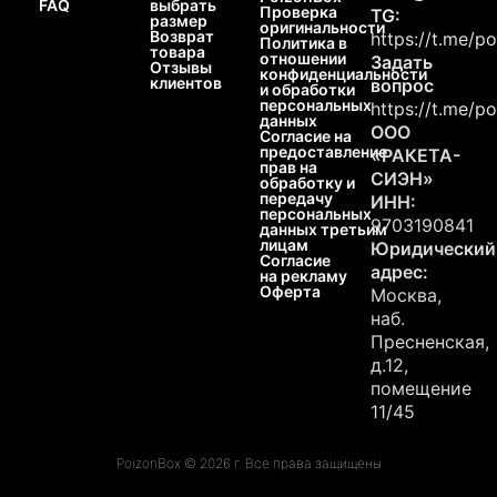
FAQ
выбрать
Проверка
TG:
размер
оригинальности
Возврат
https://t.me/p
Политика в
товара
отношении
Задать
Отзывы
конфиденциальности
клиентов
вопрос
и обработки
персональных
https://t.me/p
данных
ООО
Согласие на
предоставление
«РАКЕТА-
прав на
СИЭН»
обработку и
передачу
ИНН:
персональных
9703190841
данных третьим
лицам
Юридический
Согласие
адрес:
на рекламу
Оферта
Москва,
наб.
Пресненская,
д.12,
помещение
11/45
PoizonBox © 2026 г. Все права защищены