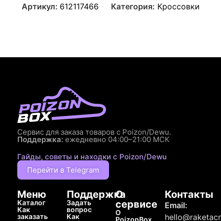
Артикул:
612117466
Категория:
Кроссовки
Сервис для заказа товаров с Poizon/Dewu.
Поддержка:
ежедневно 04:00–21:00 МСК
Гайды, советы и находки с Poizon/Dewu
Перейти в Telegram
Меню
Поддержка
О
Контакты
Каталог
Задать
сервисе
Email:
Как
вопрос
О
заказать
Как
hello@raketacn
PoizonBox