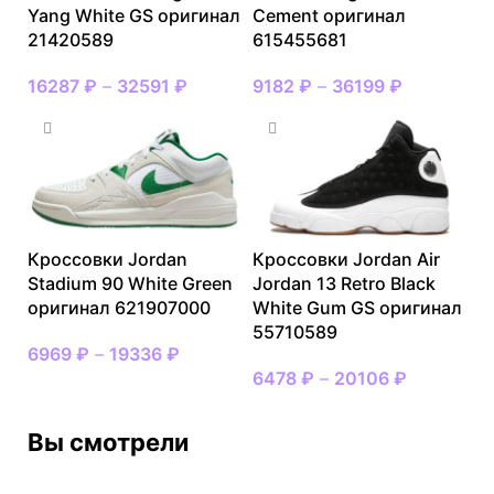
Yang White GS оригинал
Cement оригинал
21420589
615455681
16287
₽
–
32591
₽
9182
₽
–
36199
₽
Кроссовки Jordan
Кроссовки Jordan Air
Stadium 90 White Green
Jordan 13 Retro Black
оригинал 621907000
White Gum GS оригинал
55710589
6969
₽
–
19336
₽
6478
₽
–
20106
₽
Вы смотрели