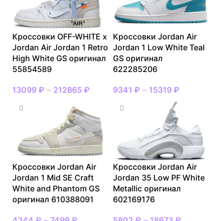
Кроссовки OFF-WHITE x
Кроссовки Jordan Air
Jordan Air Jordan 1 Retro
Jordan 1 Low White Teal
High White GS оригинал
GS оригинал
55854589
622285206
13099
₽
–
212865
₽
9341
₽
–
15319
₽
Кроссовки Jordan Air
Кроссовки Jordan Air
Jordan 1 Mid SE Craft
Jordan 35 Low PF White
White and Phantom GS
Metallic оригинал
оригинал 610388091
602169176
4344
₽
–
7499
₽
5802
₽
–
18673
₽