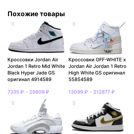
Похожие товары
Кроссовки Jordan Air
Кроссовки OFF-WHITE x
Jordan 1 Retro Mid White
Jordan Air Jordan 1 Retro
Black Hyper Jade GS
High White GS оригинал
оригинал 4914589
55854589
7335
₽
–
29809
₽
13099
₽
–
212877
₽