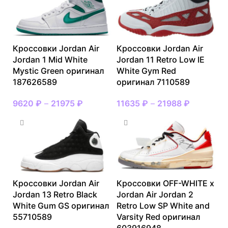
Кроссовки Jordan Air
Кроссовки Jordan Air
Jordan 1 Mid White
Jordan 11 Retro Low IE
Mystic Green оригинал
White Gym Red
187626589
оригинал 7110589
9620
₽
–
21975
₽
11635
₽
–
21988
₽
Кроссовки Jordan Air
Кроссовки OFF-WHITE x
Jordan 13 Retro Black
Jordan Air Jordan 2
White Gum GS оригинал
Retro Low SP White and
55710589
Varsity Red оригинал
603916948