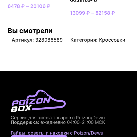
6478
₽
–
20106
₽
13099
₽
–
82158
₽
Вы смотрели
Артикул:
328086589
Категория:
Кроссовки
Сервис для заказа товаров с Poizon/Dewu.
Поддержка:
ежедневно 04:00–21:00 МСК
Гайды, советы и находки с Poizon/Dewu