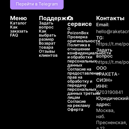
Перейти в Telegram
Меню
Поддержка
О
Контакты
Каталог
Задать
сервисе
Email:
Как
вопрос
О
заказать
Как
hello@raketacn
PoizonBox
FAQ
выбрать
Проверка
TG:
размер
оригинальности
Возврат
https://t.me/p
Политика в
товара
отношении
Задать
Отзывы
конфиденциальности
клиентов
вопрос
и обработки
персональных
https://t.me/p
данных
ООО
Согласие на
предоставление
«РАКЕТА-
прав на
СИЭН»
обработку и
передачу
ИНН:
персональных
9703190841
данных третьим
лицам
Юридический
Согласие
адрес:
на рекламу
Оферта
Москва,
наб.
Пресненская,
д.12,