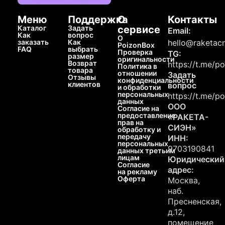
Меню
Поддержка
О
Контакты
Каталог
Задать
сервисе
Email:
Как
вопрос
О
заказать
Как
hello@raketacn
PoizonBox
FAQ
выбрать
Проверка
TG:
размер
оригинальности
Возврат
https://t.me/p
Политика в
товара
отношении
Задать
Отзывы
конфиденциальности
клиентов
вопрос
и обработки
персональных
https://t.me/p
данных
ООО
Согласие на
предоставление
«РАКЕТА-
прав на
СИЭН»
обработку и
передачу
ИНН:
персональных
9703190841
данных третьим
лицам
Юридический
Согласие
адрес:
на рекламу
Оферта
Москва,
наб.
Пресненская,
д.12,
помещение