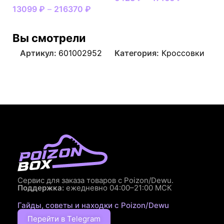
13099
₽
–
216370
₽
Вы смотрели
Артикул:
601002952
Категория:
Кроссовки
Сервис для заказа товаров с Poizon/Dewu.
Поддержка:
ежедневно 04:00–21:00 МСК
Гайды, советы и находки с Poizon/Dewu
Перейти в Telegram