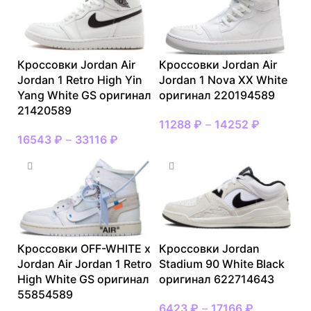
Кроссовки Jordan Air
Кроссовки Jordan Air
Jordan 1 Retro High Yin
Jordan 1 Nova XX White
Yang White GS оригинал
оригинал 220194589
21420589
11288
₽
–
14252
₽
16543
₽
–
33116
₽
Кроссовки OFF-WHITE x
Кроссовки Jordan
Jordan Air Jordan 1 Retro
Stadium 90 White Black
High White GS оригинал
оригинал 622714643
55854589
6423
₽
–
17166
₽